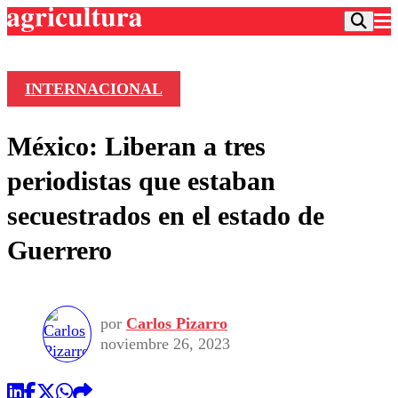
INTERNACIONAL
Podcast
México: Liberan a tres
Frecuencias
Agricultura TV
periodistas que estaban
Deportes
secuestrados en el estado de
Entretención
Colo Colo
Noticias
Guerrero
Motor
Vida Social
Otros Deportes
Dato Practico
Publicaciones en medios
Seleccion Chilena
Economía
Opinión
Torneo Internacional
Internacional
por
Carlos Pizarro
Programas
Torneo Nacional
Nacional
noviembre 26, 2023
Comercial
Universidad Católica
Política
Universidad de Chile
Sustentabilidad