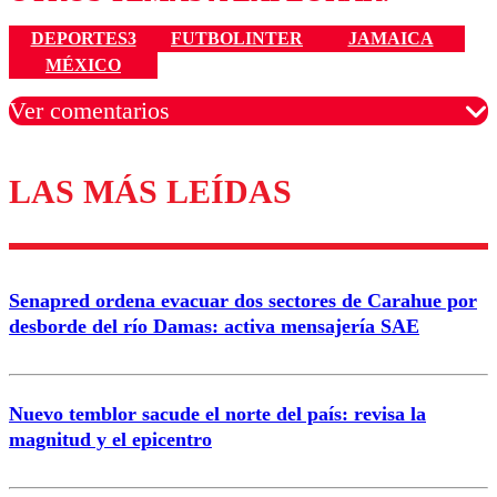
DEPORTES3
FUTBOLINTER
JAMAICA
MÉXICO
Ver comentarios
LAS MÁS LEÍDAS
Los comentarios son moderados para garantizar un
diálogo respetuoso.
Nombre
Senapred ordena evacuar dos sectores de Carahue por
Correo
desborde del río Damas: activa mensajería SAE
Nuevo temblor sacude el norte del país: revisa la
magnitud y el epicentro
Enviar comentario