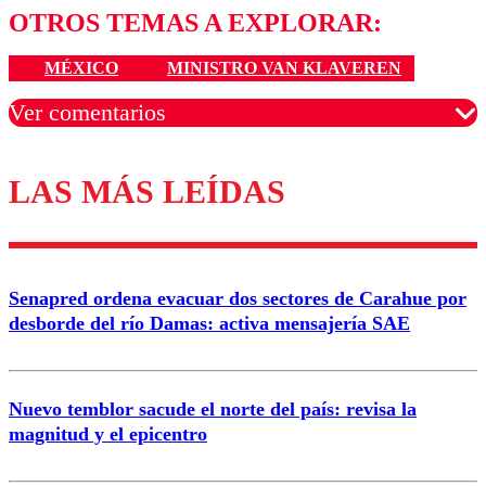
OTROS TEMAS A EXPLORAR:
MÉXICO
MINISTRO VAN KLAVEREN
Ver comentarios
LAS MÁS LEÍDAS
Los comentarios son moderados para garantizar un
diálogo respetuoso.
Nombre
Senapred ordena evacuar dos sectores de Carahue por
Correo
desborde del río Damas: activa mensajería SAE
Nuevo temblor sacude el norte del país: revisa la
magnitud y el epicentro
Enviar comentario