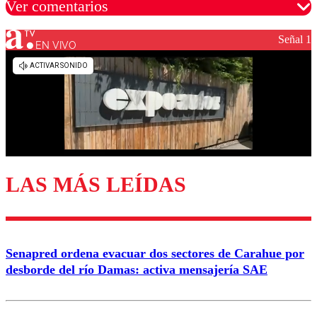
Ver comentarios
Señal 1
EN VIVO
Los comentarios son moderados para garantizar un
diálogo respetuoso.
Nombre
Correo
LAS MÁS LEÍDAS
Enviar comentario
Senapred ordena evacuar dos sectores de Carahue por
desborde del río Damas: activa mensajería SAE