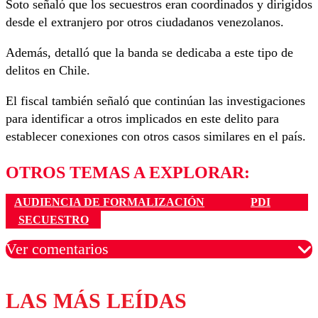
Soto señaló que los secuestros eran coordinados y dirigidos
desde el extranjero por otros ciudadanos venezolanos.
Además, detalló que la banda se dedicaba a este tipo de
delitos en Chile.
El fiscal también señaló que continúan las investigaciones
para identificar a otros implicados en este delito para
establecer conexiones con otros casos similares en el país.
OTROS TEMAS A EXPLORAR:
AUDIENCIA DE FORMALIZACIÓN
PDI
SECUESTRO
Ver comentarios
LAS MÁS LEÍDAS
Los comentarios son moderados para garantizar un
diálogo respetuoso.