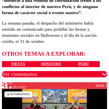
“obedeció a una reunión de coordinación frente a los
conflictos al interior de nuestro Perú, y de ninguna
forma de carácter social o evento masivo”.
La semana pasada, el despacho del ministerio había
emitido un comunicado para prohibir las fiestas y
reuniones sociales en Halloween y el día de la nación
criolla, el 31 de octubre
OTROS TEMAS A EXPLORAR:
FIESTA
MINISTRO
PERÚ
Ver comentarios
Señal 1
EN VIVO
Los comentarios son moderados para garantizar un
diálogo respetuoso.
Nombre