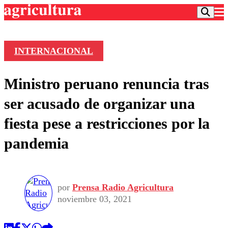
INTERNACIONAL
Podcast
Ministro peruano renuncia tras
Frecuencias
Agricultura TV
ser acusado de organizar una
Deportes
fiesta pese a restricciones por la
Entretención
Colo Colo
Noticias
pandemia
Motor
Vida Social
Otros Deportes
Dato Practico
Publicaciones en medios
Seleccion Chilena
Economía
Opinión
Torneo Internacional
Internacional
por
Prensa Radio Agricultura
Programas
Torneo Nacional
Nacional
noviembre 03, 2021
Comercial
Universidad Católica
Política
Universidad de Chile
Sustentabilidad