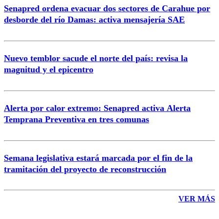
Senapred ordena evacuar dos sectores de Carahue por
Correo
desborde del río Damas: activa mensajería SAE
Nuevo temblor sacude el norte del país: revisa la
magnitud y el epicentro
Enviar comentario
Alerta por calor extremo: Senapred activa Alerta
Temprana Preventiva en tres comunas
Semana legislativa estará marcada por el fin de la
tramitación del proyecto de reconstrucción
VER MÁS