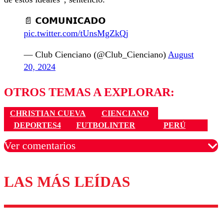
📄 𝗖𝗢𝗠𝗨𝗡𝗜𝗖𝗔𝗗𝗢
pic.twitter.com/tUnsMgZkQj
— Club Cienciano (@Club_Cienciano)
August
20, 2024
OTROS TEMAS A EXPLORAR:
CHRISTIAN CUEVA
CIENCIANO
DEPORTES4
FUTBOLINTER
PERÚ
Ver comentarios
LAS MÁS LEÍDAS
Los comentarios son moderados para garantizar un
diálogo respetuoso.
Nombre