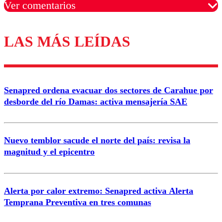
Ver comentarios
LAS MÁS LEÍDAS
Los comentarios son moderados para garantizar un
diálogo respetuoso.
Nombre
Senapred ordena evacuar dos sectores de Carahue por
Correo
desborde del río Damas: activa mensajería SAE
Nuevo temblor sacude el norte del país: revisa la
magnitud y el epicentro
Enviar comentario
Alerta por calor extremo: Senapred activa Alerta
Temprana Preventiva en tres comunas