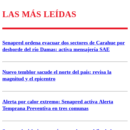
LAS MÁS LEÍDAS
Los comentarios son moderados para garantizar un
diálogo respetuoso.
Nombre
Senapred ordena evacuar dos sectores de Carahue por
Correo
desborde del río Damas: activa mensajería SAE
Nuevo temblor sacude el norte del país: revisa la
magnitud y el epicentro
Enviar comentario
Alerta por calor extremo: Senapred activa Alerta
Temprana Preventiva en tres comunas