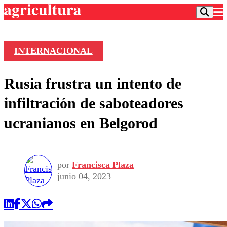
INTERNACIONAL
Podcast
Rusia frustra un intento de
Frecuencias
Agricultura TV
infiltración de saboteadores
Deportes
ucranianos en Belgorod
Entretención
Colo Colo
Noticias
Motor
Vida Social
Otros Deportes
Dato Practico
Publicaciones en medios
por
Francisca Plaza
Seleccion Chilena
Economía
Opinión
junio 04, 2023
Torneo Internacional
Internacional
Programas
Torneo Nacional
Nacional
Comercial
Universidad Católica
Política
Universidad de Chile
Sustentabilidad