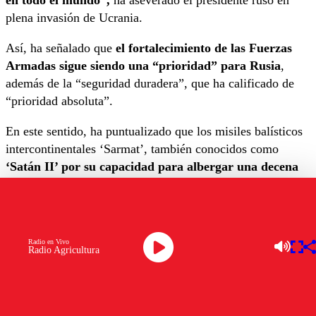
en todo el mundo”,
ha aseverado el presidente ruso en
plena invasión de Ucrania.
Así, ha señalado que
el fortalecimiento de las Fuerzas
Armadas sigue siendo una “prioridad” para Rusia
,
además de la “seguridad duradera”, que ha calificado de
“prioridad absoluta”.
En este sentido, ha puntualizado que los misiles balísticos
intercontinentales ‘Sarmat’, también conocidos como
‘Satán II’ por su capacidad para albergar una decena
de cabezas nucleares, estarán pronto “disponibles para
su uso en combate”.
“Los primeros lanzamisiles del complejo Sarmat
Radio en Vivo
estarán disponibles a corto plazo y podrán ser
Radio Agricultura
utilizados”
, ha aseverado Putin.
Agencia Uno / Europa Press.