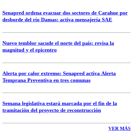
Senapred ordena evacuar dos sectores de Carahue por
Correo
desborde del río Damas: activa mensajería SAE
Nuevo temblor sacude el norte del país: revisa la
magnitud y el epicentro
Enviar comentario
Alerta por calor extremo: Senapred activa Alerta
Temprana Preventiva en tres comunas
Semana legislativa estará marcada por el fin de la
tramitación del proyecto de reconstrucción
VER MÁS