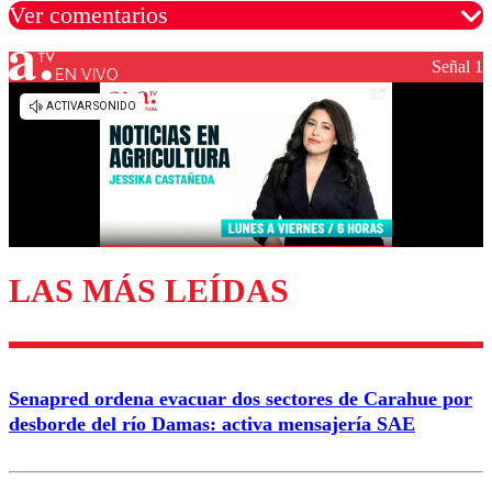
Ver comentarios
Señal 1
EN VIVO
Los comentarios son moderados para garantizar un
diálogo respetuoso.
Nombre
Correo
LAS MÁS LEÍDAS
Enviar comentario
Senapred ordena evacuar dos sectores de Carahue por
desborde del río Damas: activa mensajería SAE