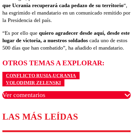
que Ucrania recuperará cada pedazo de su territorio
“,
ha esgrimido el mandatario en un comunicado remitido por
la Presidencia del país.
“Es por ello que
quiero agradecer desde aquí, desde este
lugar de victoria, a nuestros soldados
cada uno de estos
500 días que han combatido”, ha añadido el mandatario.
OTROS TEMAS A EXPLORAR:
CONFLICTO RUSIA-UCRANIA
VOLODIMIR ZELENSKI
Ver comentarios
LAS MÁS LEÍDAS
Los comentarios son moderados para garantizar un
diálogo respetuoso.
Nombre