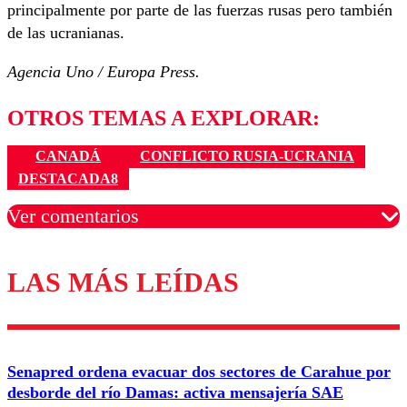
principalmente por parte de las fuerzas rusas pero también
de las ucranianas.
Agencia Uno / Europa Press.
OTROS TEMAS A EXPLORAR:
CANADÁ
CONFLICTO RUSIA-UCRANIA
DESTACADA8
Ver comentarios
LAS MÁS LEÍDAS
Los comentarios son moderados para garantizar un
diálogo respetuoso.
Nombre
Senapred ordena evacuar dos sectores de Carahue por
Correo
desborde del río Damas: activa mensajería SAE