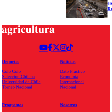
en
Ru
Deportes
Noticias
Colo Colo
Dato Practico
Seleccion Chilena
Economía
Universidad de Chile
Internacional
Torneo Nacional
Nacional
Programas
Nosotros