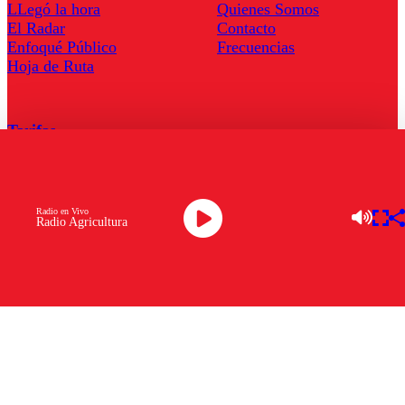
LLegó la hora
Quienes Somos
El Radar
Contacto
Enfoqué Público
Frecuencias
Hoja de Ruta
Tarifas
Comercial
Tarifas Servel Radio
Radio en Vivo
Radio Agricultura
Radio en Vivo
TV en Vivo
Descarga la APP