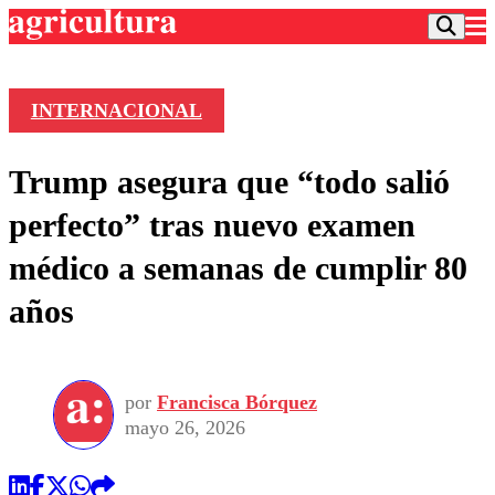
INTERNACIONAL
Podcast
Trump asegura que “todo salió
Frecuencias
Agricultura TV
perfecto” tras nuevo examen
Deportes
médico a semanas de cumplir 80
Entretención
Colo Colo
Noticias
años
Motor
Vida Social
Otros Deportes
Dato Practico
Publicaciones en medios
Seleccion Chilena
Economía
Opinión
Torneo Internacional
Internacional
por
Francisca Bórquez
Programas
Torneo Nacional
Nacional
mayo 26, 2026
Comercial
Universidad Católica
Política
Universidad de Chile
Sustentabilidad