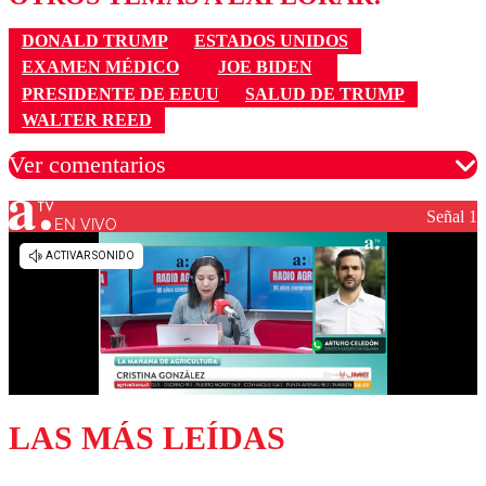
DONALD TRUMP
ESTADOS UNIDOS
EXAMEN MÉDICO
JOE BIDEN
PRESIDENTE DE EEUU
SALUD DE TRUMP
WALTER REED
Ver comentarios
Señal 1
EN VIVO
Los comentarios son moderados para garantizar un
diálogo respetuoso.
Nombre
Correo
LAS MÁS LEÍDAS