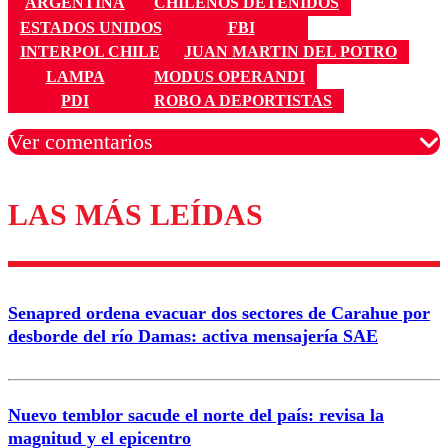
ARGENTINA
CHILENOS DETENIDOS
ESTADOS UNIDOS
FBI
INTERPOL CHILE
JUAN MARTIN DEL POTRO
LAMPA
MODUS OPERANDI
PDI
ROBO A DEPORTISTAS
Ver comentarios
LAS MÁS LEÍDAS
Los comentarios son moderados para garantizar un
diálogo respetuoso.
Nombre
Senapred ordena evacuar dos sectores de Carahue por
Correo
desborde del río Damas: activa mensajería SAE
Nuevo temblor sacude el norte del país: revisa la
magnitud y el epicentro
Enviar comentario