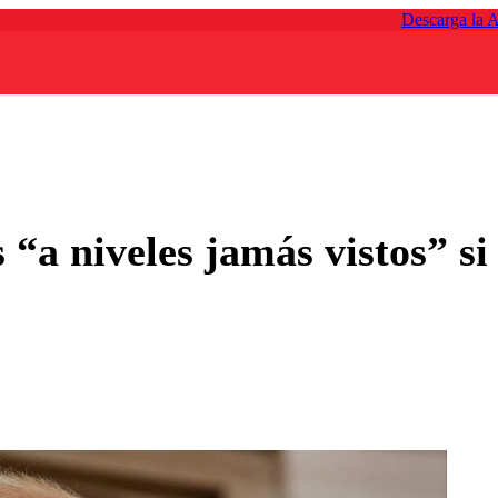
Descarga la 
“a niveles jamás vistos” s