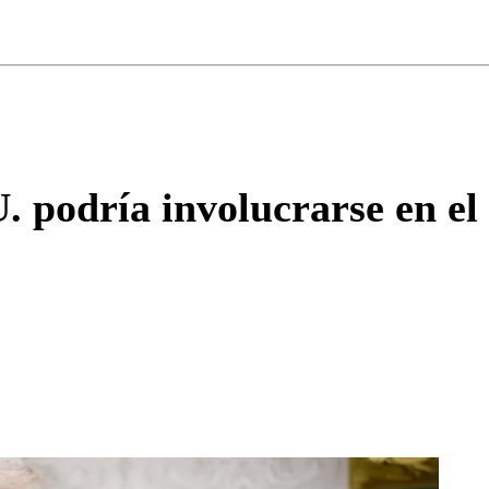
ados para garantizar un diálogo respetuoso.
Correo
Enviar c
podría involucrarse en el c