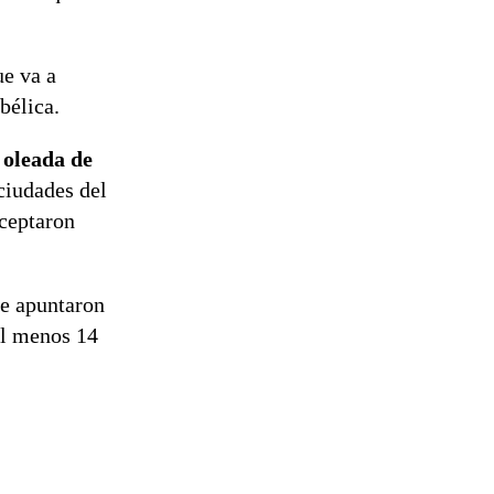
ue va a
bélica.
 oleada de
ciudades del
rceptaron
ue apuntaron
 al menos 14