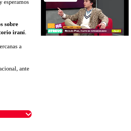
 y esperamos
s sobre
torio iraní
.
cercanas a
acional, ante