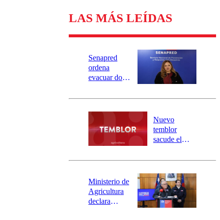
LAS MÁS LEÍDAS
Senapred
ordena
evacuar dos
sectores de
Carahue por
desborde del
río Damas:
Nuevo
activa
temblor
mensajería
sacude el
SAE
norte del país:
revisa la
magnitud y el
epicentro
Ministerio de
Agricultura
declara
emergencia