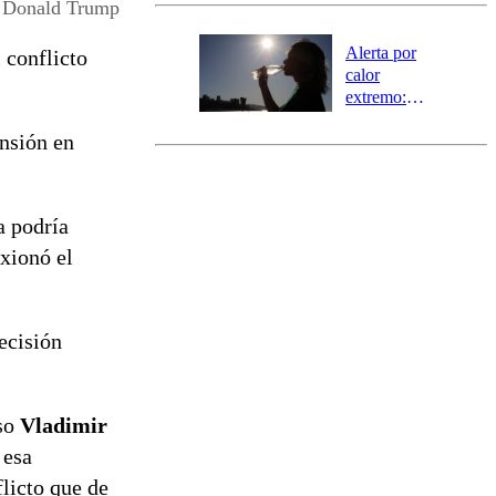
agrícola para
Donald Trump
la región de
Ñuble
Alerta por
 conflicto
calor
extremo:
Senapred
ensión en
activa Alerta
Temprana
Preventiva en
tres comunas
a podría
xionó el
ecisión
uso
Vladimir
 esa
licto que de