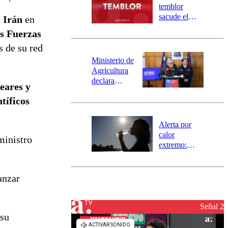
activa
temblor
mensajería
sacude el
a Irán
en
SAE
norte del país:
as Fuerzas
revisa la
s de su red
magnitud y el
epicentro
Ministerio de
Agricultura
declara
leares y
emergencia
tíficos
agrícola para
la región de
Ñuble
Alerta por
calor
ministro
extremo:
Senapred
activa Alerta
Temprana
anzar
Preventiva en
tres comunas
Señal 2
 su