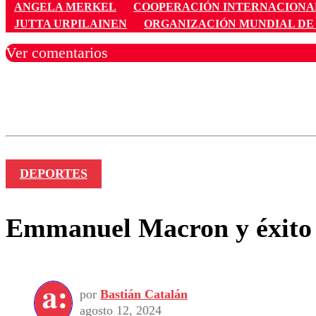
ANGELA MERKEL
COOPERACIÓN INTERNACIONA
JUTTA URPILAINEN
ORGANIZACIÓN MUNDIAL DE
Ver comentarios
Los comentarios son moder
Nombre
DEPORTES
Emmanuel Macron y éxito d
por
Bastián Catalán
agosto 12, 2024