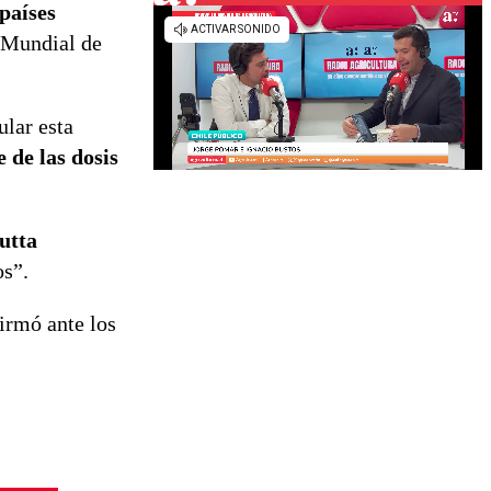
países
 Mundial de
lar esta
 de las dosis
utta
os”.
irmó ante los