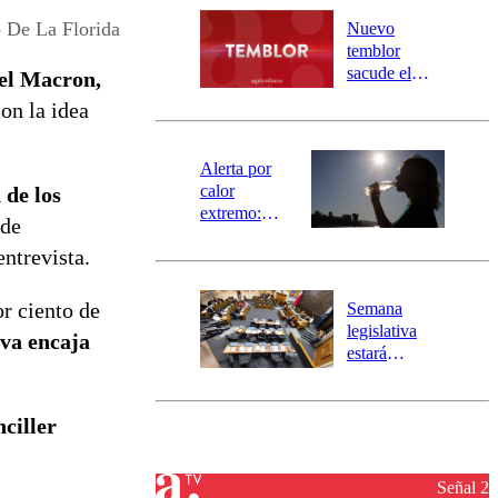
río Damas:
o De La Florida
Nuevo
activa
temblor
mensajería
sacude el
uel Macron,
SAE
norte del país:
on la idea
revisa la
magnitud y el
epicentro
Alerta por
calor
 de los
extremo:
 de
Senapred
ntrevista.
activa Alerta
Temprana
Preventiva en
or ciento de
Semana
tres comunas
legislativa
iva encaja
estará
marcada por
el fin de la
tramitación
ciller
del proyecto
de
reconstrucción
Señal 2