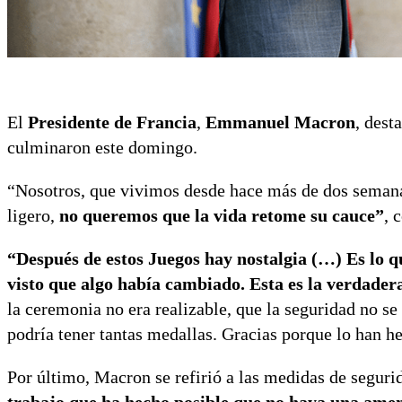
El
Presidente de Francia
,
Emmanuel Macron
, dest
culminaron este domingo.
“Nosotros, que vivimos desde hace más de dos semanas
ligero,
no queremos que la vida retome su cauce”
, 
“Después de estos Juegos hay nostalgia (…) Es lo 
visto que algo había cambiado. Esta es la verdader
la ceremonia no era realizable, que la seguridad no se
podría tener tantas medallas. Gracias porque lo han he
Por último, Macron se refirió a las medidas de seguri
trabajo que ha hecho posible que no haya una amen