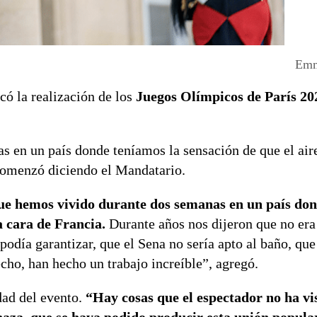
Emm
acó la realización de los
Juegos Olímpicos de París 20
 en un país donde teníamos la sensación de que el air
comenzó diciendo el Mandatario.
que hemos vivido durante dos semanas en un país do
a cara de Francia.
Durante años nos dijeron que no era
 podía garantizar, que el Sena no sería apto al baño, qu
cho, han hecho un trabajo increíble”, agregó.
dad del evento.
“Hay cosas que el espectador no ha vis
aza, que se haya podido producir esta unión popular