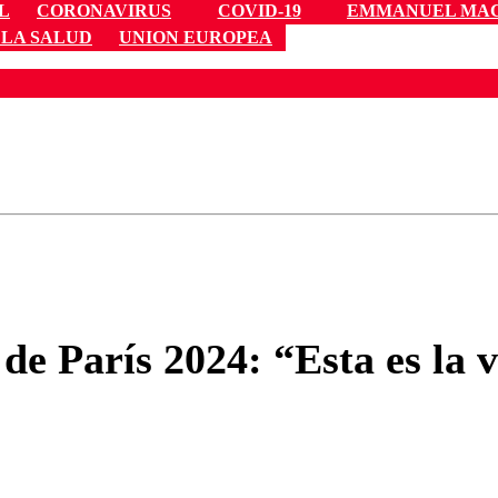
L
CORONAVIRUS
COVID-19
EMMANUEL MA
 LA SALUD
UNION EUROPEA
ados para garantizar un diálogo respetuoso.
Correo
Enviar c
e París 2024: “Esta es la 