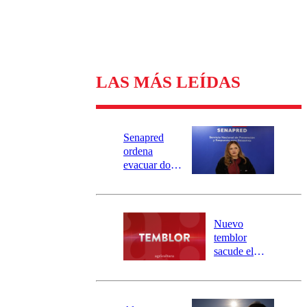
LAS MÁS LEÍDAS
Senapred
ordena
evacuar dos
sectores de
Carahue por
desborde del
río Damas:
Nuevo
activa
temblor
mensajería
sacude el
SAE
norte del país:
revisa la
magnitud y el
epicentro