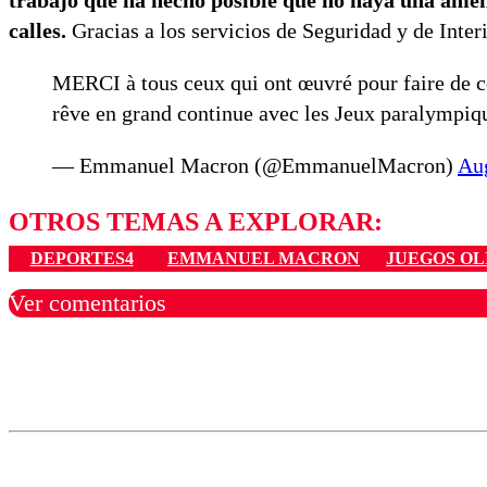
calles.
Gracias a los servicios de Seguridad y de Interi
MERCI à tous ceux qui ont œuvré pour faire de ces
rêve en grand continue avec les Jeux paralympiq
— Emmanuel Macron (@EmmanuelMacron)
Aug
OTROS TEMAS A EXPLORAR:
DEPORTES4
EMMANUEL MACRON
JUEGOS OL
Ver comentarios
Los comentarios son moder
Nombre