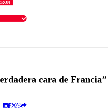
CRON
omentario
verdadera cara de Francia”