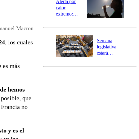
Alerta por
calor
extremo:
Senapred
activa Alerta
anuel Macron
Temprana
Preventiva en
Semana
24
, los cuales
tres comunas
legislativa
estará
marcada por
e es más
el fin de la
tramitación
del proyecto
de
nde hemos
reconstrucción
 posible, que
e Francia no
to y es el
 en las