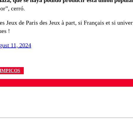
or”, cerró.
 Jeux de Paris des Jeux à part, si Français et si univer
ues !
ust 11, 2024
IMPICOS
ados para garantizar un diálogo respetuoso.
Correo