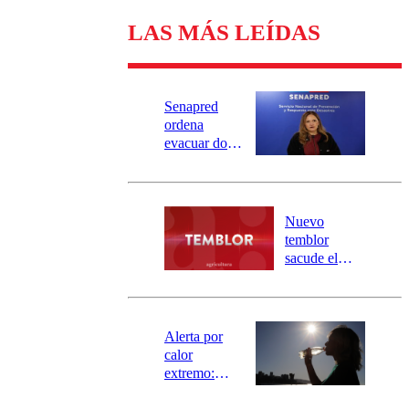
LAS MÁS LEÍDAS
Senapred
ordena
evacuar dos
sectores de
Carahue por
desborde del
río Damas:
Nuevo
activa
temblor
mensajería
sacude el
SAE
norte del país:
revisa la
magnitud y el
epicentro
Alerta por
calor
extremo:
Senapred