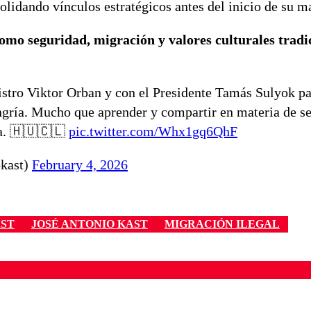
solidando vínculos estratégicos antes del inicio de su m
mo seguridad, migración y valores culturales tradi
stro Viktor Orban y con el Presidente Tamás Sulyok pa
ungría. Mucho que aprender y compartir en materia de s
ia. 🇭🇺🇨🇱
pic.twitter.com/Whx1gq6QhF
okast)
February 4, 2026
AST
JOSÉ ANTONIO KAST
MIGRACIÓN ILEGAL