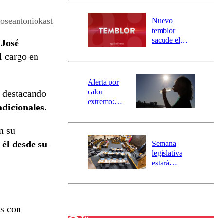
desborde del
río Damas:
oseantoniokast
Nuevo
activa
temblor
mensajería
sacude el
 José
SAE
norte del país:
l cargo en
revisa la
magnitud y el
epicentro
Alerta por
calor
, destacando
extremo:
adicionales
.
Senapred
activa Alerta
n su
Temprana
Preventiva en
 él desde su
Semana
tres comunas
legislativa
estará
marcada por
el fin de la
tramitación
del proyecto
os con
de