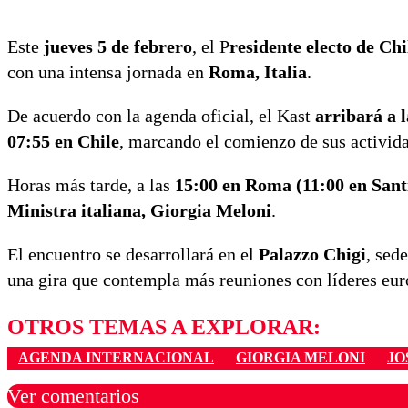
Este
jueves 5 de febrero
, el P
residente electo de Ch
con una intensa jornada en
Roma, Italia
.
De acuerdo con la agenda oficial, el Kast
arribará a l
07:55 en Chile
, marcando el comienzo de sus activida
Horas más tarde, a las
15:00 en Roma (11:00 en Sant
Ministra italiana, Giorgia Meloni
.
El encuentro se desarrollará en el
Palazzo Chigi
, sed
una gira que contempla más reuniones con líderes eur
OTROS TEMAS A EXPLORAR:
AGENDA INTERNACIONAL
GIORGIA MELONI
JO
Ver comentarios