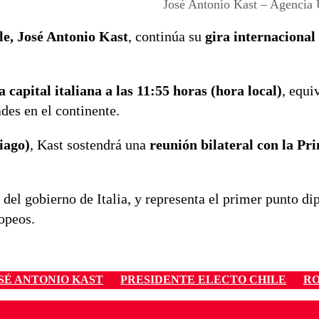
José Antonio Kast – Agencia 
ile, José Antonio Kast
, continúa su
gira internaciona
a capital italiana a las 11:55 horas (hora local)
, equi
des en el continente.
iago)
, Kast sostendrá una
reunión bilateral con la Pr
e del gobierno de Italia, y representa el primer punto d
opeos.
SÉ ANTONIO KAST
PRESIDENTE ELECTO CHILE
RO