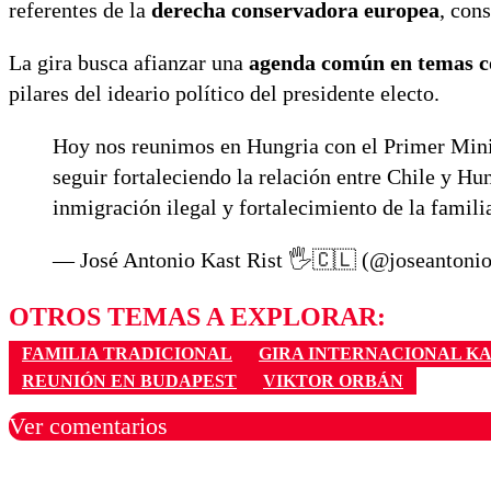
referentes de la
derecha conservadora europea
, con
La gira busca afianzar una
agenda común en temas co
pilares del ideario político del presidente electo.
Hoy nos reunimos en Hungria con el Primer Mini
seguir fortaleciendo la relación entre Chile y H
inmigración ilegal y fortalecimiento de la famil
— José Antonio Kast Rist 🖐️🇨🇱 (@joseantoni
OTROS TEMAS A EXPLORAR:
FAMILIA TRADICIONAL
GIRA INTERNACIONAL K
REUNIÓN EN BUDAPEST
VIKTOR ORBÁN
Ver comentarios