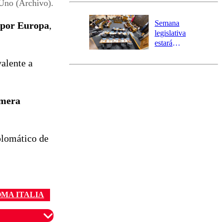
activa Alerta
Uno (Archivo).
Temprana
Preventiva en
Semana
l por Europa
,
tres comunas
legislativa
estará
marcada por
valente a
el fin de la
tramitación
del proyecto
de
imera
reconstrucción
iplomático de
MA ITALIA