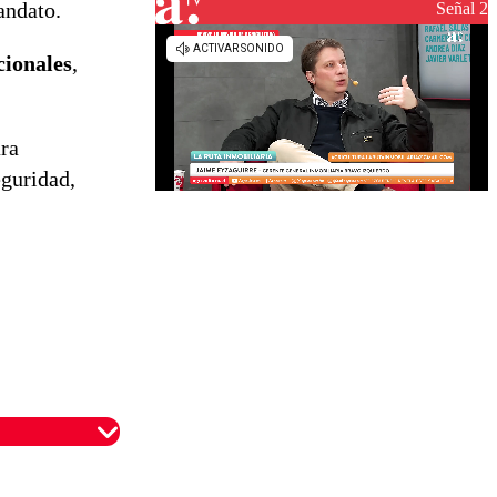
reconstrucción
andato.
Señal 2
cionales
,
ra
eguridad,