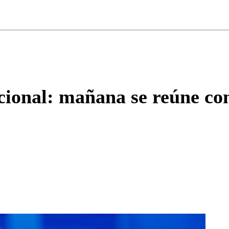
ados para garantizar un diálogo respetuoso.
Correo
Enviar c
acional: mañana se reúne co