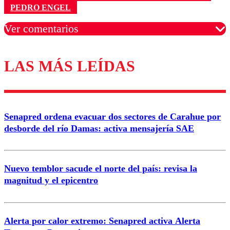
PEDRO ENGEL
Ver comentarios
LAS MÁS LEÍDAS
Los comentarios son moderados para garantizar un
diálogo respetuoso.
Nombre
Senapred ordena evacuar dos sectores de Carahue por
Correo
desborde del río Damas: activa mensajería SAE
Nuevo temblor sacude el norte del país: revisa la
magnitud y el epicentro
Enviar comentario
Alerta por calor extremo: Senapred activa Alerta