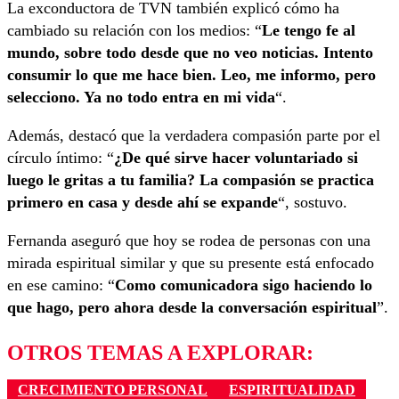
La exconductora de TVN también explicó cómo ha
cambiado su relación con los medios: “
Le tengo fe al
mundo, sobre todo desde que no veo noticias. Intento
consumir lo que me hace bien. Leo, me informo, pero
selecciono. Ya no todo entra en mi vida
“.
Además, destacó que la verdadera compasión parte por el
círculo íntimo: “
¿De qué sirve hacer voluntariado si
luego le gritas a tu familia? La compasión se practica
primero en casa y desde ahí se expande
“, sostuvo.
Fernanda aseguró que hoy se rodea de personas con una
mirada espiritual similar y que su presente está enfocado
en ese camino: “
Como comunicadora sigo haciendo lo
que hago, pero ahora desde la conversación espiritual
”.
OTROS TEMAS A EXPLORAR:
CRECIMIENTO PERSONAL
ESPIRITUALIDAD