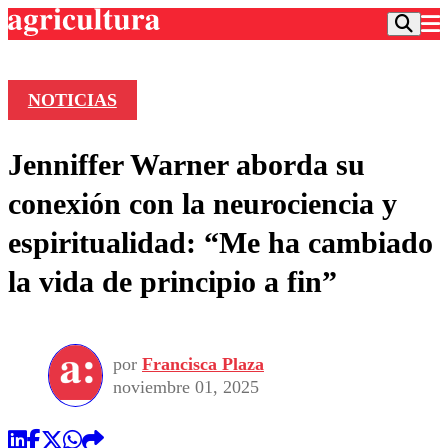
NOTICIAS
Podcast
Jenniffer Warner aborda su
Frecuencias
Agricultura TV
conexión con la neurociencia y
Deportes
espiritualidad: “Me ha cambiado
Entretención
Colo Colo
Noticias
la vida de principio a fin”
Motor
Vida Social
Otros Deportes
Dato Practico
Publicaciones en medios
Seleccion Chilena
Economía
Opinión
Torneo Internacional
Internacional
por
Francisca Plaza
Programas
Torneo Nacional
Nacional
noviembre 01, 2025
Comercial
Universidad Católica
Política
Universidad de Chile
Sustentabilidad