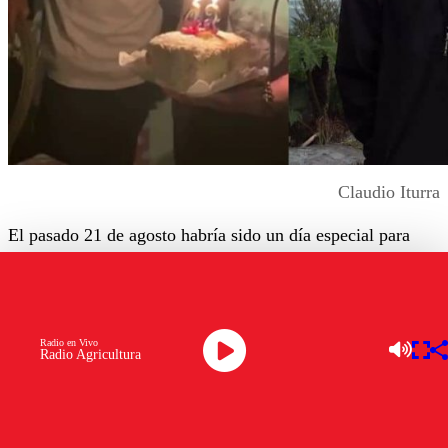
Claudio Iturra
El pasado 21 de agosto habría sido un día especial para
Claudio Iturra
, quien cumpliría 44 años.
Sin embargo, la fecha llega cargada de nostalgia y
homenaje, ya que
el recordado comunicador y viajero
Radio en Vivo
falleció inesperadamente el pasado 23 de mayo, a los 43
Radio Agricultura
años
, debido a un infarto agudo al miocardio.
Para conmemorar su vida y legado,
Masai Travel
, la
agencia de viajes que Iturra fundó y con la que recorrió el