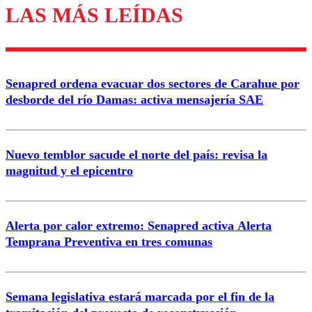
LAS MÁS LEÍDAS
Los comentarios son moderados para garantizar un
diálogo respetuoso.
Nombre
Senapred ordena evacuar dos sectores de Carahue por
Correo
desborde del río Damas: activa mensajería SAE
Nuevo temblor sacude el norte del país: revisa la
magnitud y el epicentro
Enviar comentario
Alerta por calor extremo: Senapred activa Alerta
Temprana Preventiva en tres comunas
Semana legislativa estará marcada por el fin de la