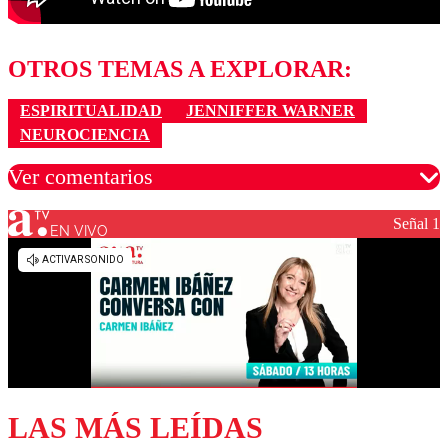
OTROS TEMAS A EXPLORAR:
ESPIRITUALIDAD
JENNIFFER WARNER
NEUROCIENCIA
Ver comentarios
Señal 1
EN VIVO
Los comentarios son moderados para garantizar un
diálogo respetuoso.
Nombre
Correo
LAS MÁS LEÍDAS