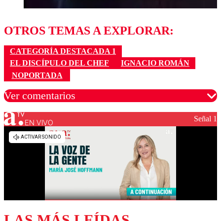
OTROS TEMAS A EXPLORAR:
CATEGORÍA DESTACADA 1
EL DISCÍPULO DEL CHEF
IGNACIO ROMÁN
NOPORTADA
Ver comentarios
Señal 1
EN VIVO
Los comentarios son moderados para garantizar un
diálogo respetuoso.
Nombre
Correo
LAS MÁS LEÍDAS