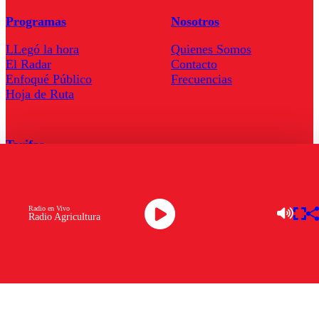
Programas
Nosotros
LLegó la hora
Quienes Somos
El Radar
Contacto
Enfoqué Público
Frecuencias
Hoja de Ruta
Tarifas
Comercial
Tarifas Servel Radio
Radio en Vivo
Radio Agricultura
Radio en Vivo
TV en Vivo
Descarga la APP