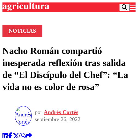
NOTICIAS
Podcast
Nacho Román compartió
Frecuencias
Agricultura TV
inesperada reflexión tras salida
Deportes
de “El Discípulo del Chef”: “La
Entretención
Colo Colo
Noticias
vida no es color de rosa”
Motor
Vida Social
Otros Deportes
Dato Practico
Publicaciones en medios
Seleccion Chilena
Economía
Opinión
Torneo Internacional
Internacional
por
Andrés Cortés
Programas
Torneo Nacional
Nacional
septiembre 26, 2022
Comercial
Universidad Católica
Política
Universidad de Chile
Sustentabilidad