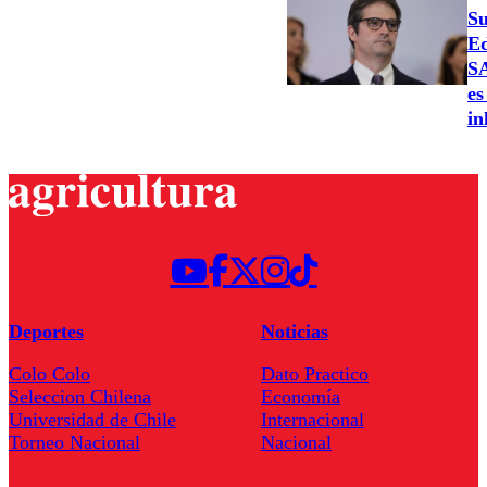
Su
Ed
SA
es
in
Deportes
Noticias
Colo Colo
Dato Practico
Seleccion Chilena
Economía
Universidad de Chile
Internacional
Torneo Nacional
Nacional