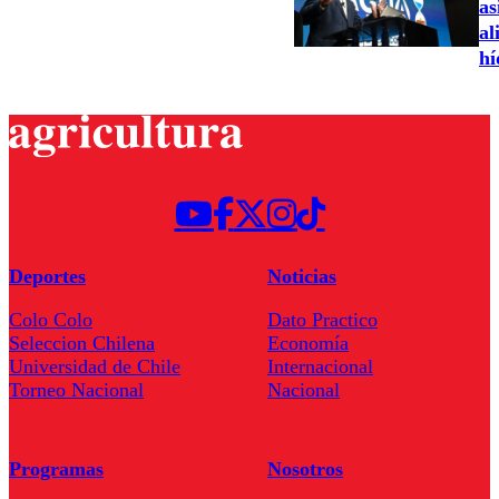
as
al
hí
Deportes
Noticias
Colo Colo
Dato Practico
Seleccion Chilena
Economía
Universidad de Chile
Internacional
Torneo Nacional
Nacional
Programas
Nosotros