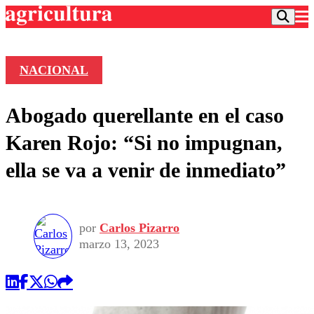
NACIONAL
Podcast
Abogado querellante en el caso
Frecuencias
Agricultura TV
Karen Rojo: “Si no impugnan,
Deportes
ella se va a venir de inmediato”
Entretención
Colo Colo
Noticias
Motor
Vida Social
Otros Deportes
Dato Practico
Publicaciones en medios
por
Carlos Pizarro
Seleccion Chilena
Economía
Opinión
marzo 13, 2023
Torneo Internacional
Internacional
Programas
Torneo Nacional
Nacional
Comercial
Universidad Católica
Política
Universidad de Chile
Sustentabilidad