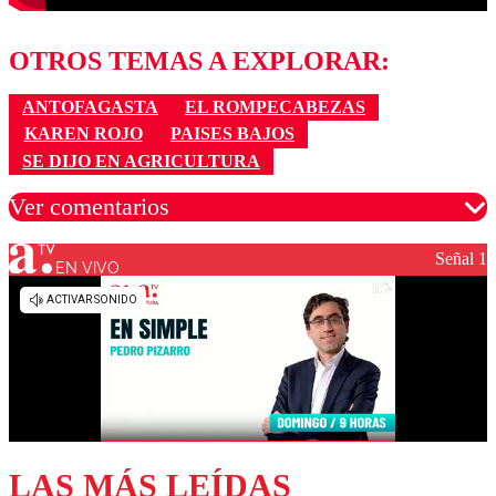
OTROS TEMAS A EXPLORAR:
ANTOFAGASTA
EL ROMPECABEZAS
KAREN ROJO
PAISES BAJOS
SE DIJO EN AGRICULTURA
Ver comentarios
Señal 1
EN VIVO
Los comentarios son moderados para garantizar un
diálogo respetuoso.
Nombre
Correo
LAS MÁS LEÍDAS