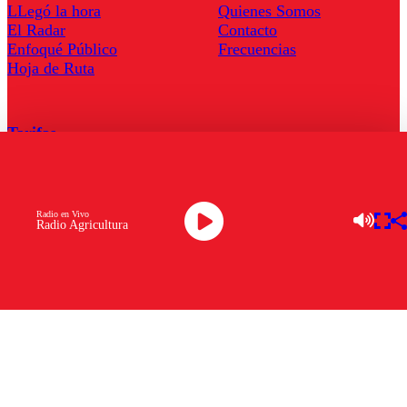
LLegó la hora
Quienes Somos
El Radar
Contacto
Enfoqué Público
Frecuencias
Hoja de Ruta
Tarifas
Comercial
Tarifas Servel Radio
Radio en Vivo
Radio Agricultura
Radio en Vivo
TV en Vivo
Descarga la APP