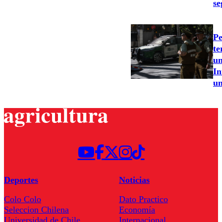
se
Pe
te
un
In
un
Deportes
Noticias
Colo Colo
Dato Practico
Seleccion Chilena
Economía
Universidad de Chile
Internacional