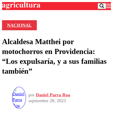
NACIONAL
Podcast
Alcaldesa Matthei por
Frecuencias
Agricultura TV
motochorros en Providencia:
Deportes
“Los expulsaría, y a sus familias
Entretención
Colo Colo
Noticias
también”
Motor
Vida Social
Otros Deportes
Dato Practico
Publicaciones en medios
Seleccion Chilena
Economía
Opinión
Torneo Internacional
Internacional
Programas
por
Daniel Parra Roa
Torneo Nacional
Nacional
Comercial
septiembre 28, 2023
Universidad Católica
Política
Universidad de Chile
Sustentabilidad