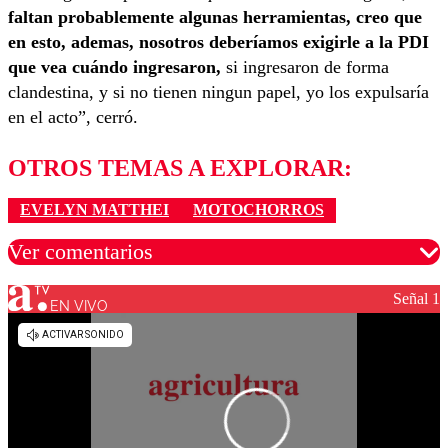
faltan probablemente algunas herramientas, creo que
en esto, ademas, nosotros deberíamos exigirle a la PDI
que vea cuándo ingresaron,
si ingresaron de forma
clandestina, y si no tienen ningun papel, yo los expulsaría
en el acto”, cerró.
OTROS TEMAS A EXPLORAR:
EVELYN MATTHEI
MOTOCHORROS
Ver comentarios
Señal 1
EN VIVO
Los comentarios son moderados para garantizar un
diálogo respetuoso.
Nombre
Correo