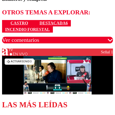
OTROS TEMAS A EXPLORAR:
CASTRO
DESTACADA6
INCENDIO FORESTAL
Ver comentarios
Señal 1
EN VIVO
Los comentarios son moderados para garantizar un
diálogo respetuoso.
Nombre
Correo
LAS MÁS LEÍDAS