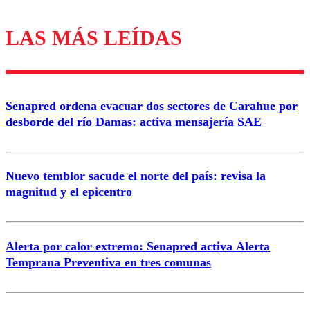
LAS MÁS LEÍDAS
Los comentarios son moderados para garantizar un
diálogo respetuoso.
Nombre
Senapred ordena evacuar dos sectores de Carahue por
Correo
desborde del río Damas: activa mensajería SAE
Nuevo temblor sacude el norte del país: revisa la
magnitud y el epicentro
Enviar comentario
Alerta por calor extremo: Senapred activa Alerta
Temprana Preventiva en tres comunas