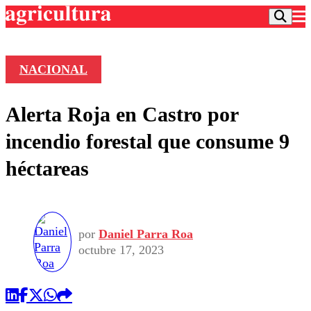
NACIONAL
Podcast
Alerta Roja en Castro por
Frecuencias
Agricultura TV
incendio forestal que consume 9
Deportes
héctareas
Entretención
Colo Colo
Noticias
Motor
Vida Social
Otros Deportes
Dato Practico
Publicaciones en medios
Seleccion Chilena
Economía
por
Daniel Parra Roa
Opinión
Torneo Internacional
Internacional
octubre 17, 2023
Programas
Torneo Nacional
Nacional
Comercial
Universidad Católica
Política
Universidad de Chile
Sustentabilidad