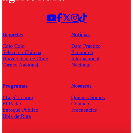
Deportes
Noticias
Colo Colo
Dato Practico
Seleccion Chilena
Economía
Universidad de Chile
Internacional
Torneo Nacional
Nacional
Programas
Nosotros
LLegó la hora
Quienes Somos
El Radar
Contacto
Enfoqué Público
Frecuencias
Hoja de Ruta