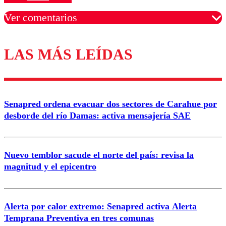
Ver comentarios
LAS MÁS LEÍDAS
Los comentarios son moderados para garantizar un
diálogo respetuoso.
Nombre
Senapred ordena evacuar dos sectores de Carahue por
Correo
desborde del río Damas: activa mensajería SAE
Nuevo temblor sacude el norte del país: revisa la
magnitud y el epicentro
Enviar comentario
Alerta por calor extremo: Senapred activa Alerta
Temprana Preventiva en tres comunas