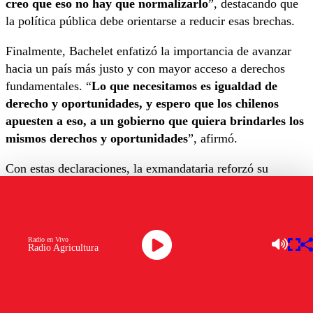
creo que eso no hay que normalizarlo
”, destacando que
la política pública debe orientarse a reducir esas brechas.
Finalmente, Bachelet enfatizó la importancia de avanzar
hacia un país más justo y con mayor acceso a derechos
fundamentales. “
Lo que necesitamos es igualdad de
derecho y oportunidades, y espero que los chilenos
apuesten a eso, a un gobierno que quiera brindarles los
mismos derechos y oportunidades
”, afirmó.
Con estas declaraciones, la exmandataria reforzó su
llamado a la participación en el contexto de las
Elecciones
2025
, proceso que avanza con normalidad en todo el
territorio nacional.
Radio en Vivo
Radio Agricultura
OTROS TEMAS A EXPLORAR:
ELECCIONES 2025
MICHELLE BACHELET