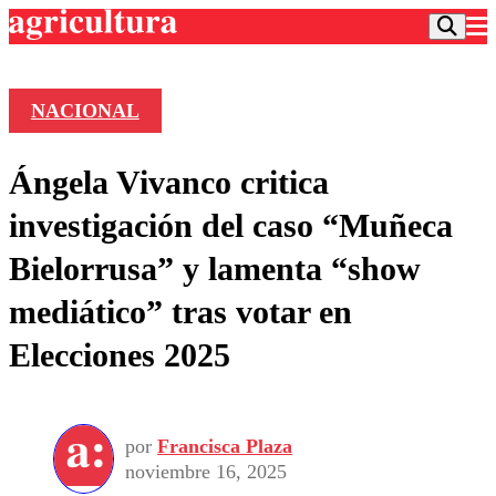
NACIONAL
Podcast
Ángela Vivanco critica
Frecuencias
Agricultura TV
investigación del caso “Muñeca
Deportes
Bielorrusa” y lamenta “show
Entretención
Colo Colo
Noticias
mediático” tras votar en
Motor
Vida Social
Otros Deportes
Dato Practico
Elecciones 2025
Publicaciones en medios
Seleccion Chilena
Economía
Opinión
Torneo Internacional
Internacional
Programas
Torneo Nacional
Nacional
Comercial
por
Francisca Plaza
Universidad Católica
Política
noviembre 16, 2025
Universidad de Chile
Sustentabilidad