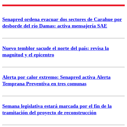
Nombre
Senapred ordena evacuar dos sectores de Carahue por
Correo
desborde del río Damas: activa mensajería SAE
Nuevo temblor sacude el norte del país: revisa la
magnitud y el epicentro
Enviar comentario
Alerta por calor extremo: Senapred activa Alerta
Temprana Preventiva en tres comunas
Semana legislativa estará marcada por el fin de la
tramitación del proyecto de reconstrucción