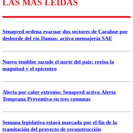
LAS MÁS LEÍDAS
Los comentarios son moderados para garantizar un
diálogo respetuoso.
Nombre
Senapred ordena evacuar dos sectores de Carahue por
Correo
desborde del río Damas: activa mensajería SAE
Nuevo temblor sacude el norte del país: revisa la
magnitud y el epicentro
Enviar comentario
Alerta por calor extremo: Senapred activa Alerta
Temprana Preventiva en tres comunas
Semana legislativa estará marcada por el fin de la
tramitación del proyecto de reconstrucción