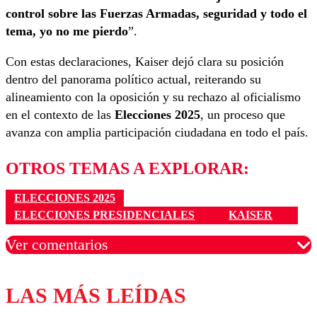
control sobre las Fuerzas Armadas, seguridad y todo el
tema, yo no me pierdo
”.
Con estas declaraciones, Kaiser dejó clara su posición
dentro del panorama político actual, reiterando su
alineamiento con la oposición y su rechazo al oficialismo
en el contexto de las
Elecciones 2025
, un proceso que
avanza con amplia participación ciudadana en todo el país.
OTROS TEMAS A EXPLORAR:
ELECCIONES 2025
ELECCIONES PRESIDENCIALES
KAISER
Ver comentarios
LAS MÁS LEÍDAS
Los comentarios son moderados para garantizar un
diálogo respetuoso.