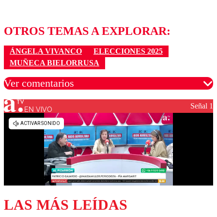
OTROS TEMAS A EXPLORAR:
ÁNGELA VIVANCO
ELECCIONES 2025
MUÑECA BIELORRUSA
Ver comentarios
Señal 1
EN VIVO
Los comentarios son moderados para garantizar un
diálogo respetuoso.
Nombre
Correo
LAS MÁS LEÍDAS