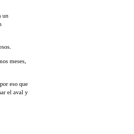
a un
n
esos.
imos meses,
 por eso que
ar el aval y