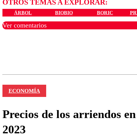
OTROS TEMAS A EXPLORAR:
ÁRBOL
BIOBIO
BORIC
PR
Ver comentarios
Los comentarios son moder
Nombre
ECONOMÍA
Precios de los arriendos e
2023