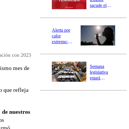
mensajería
sacude el
SAE
norte del país:
revisa la
magnitud y el
epicentro
Alerta por
calor
extremo:
Senapred
activa Alerta
ración con 2023
Temprana
Preventiva en
Semana
 mismo mes de
tres comunas
legislativa
estará
marcada por
o que refleja
el fin de la
tramitación
del proyecto
de
de nuestros
reconstrucción
os
firmó