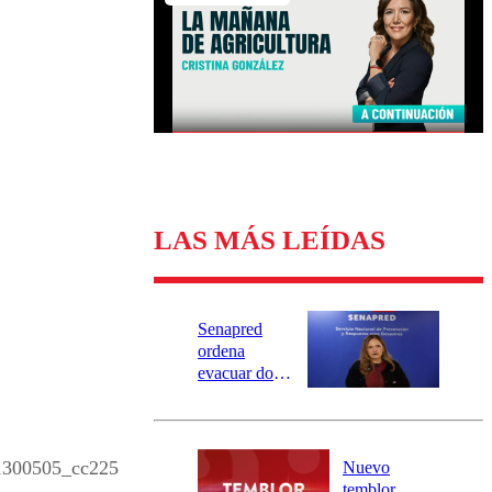
Universidad Católica
Política
Universidad de Chile
Sustentabilidad
LAS MÁS LEÍDAS
Senapred
ordena
evacuar dos
sectores de
Carahue por
desborde del
río Damas:
300505_cc225
Nuevo
activa
temblor