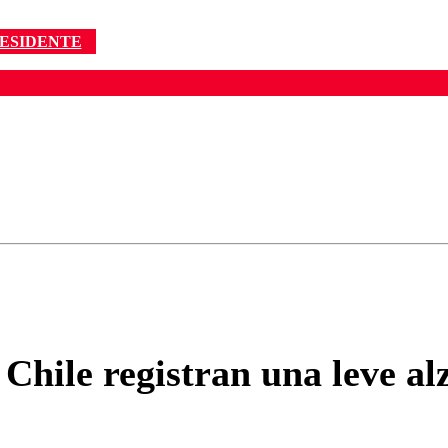
ESIDENTE
ados para garantizar un diálogo respetuoso.
Correo
Enviar c
n Chile registran una leve a