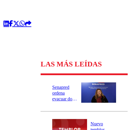
LAS MÁS LEÍDAS
Senapred
ordena
evacuar dos
sectores de
Carahue por
desborde del
río Damas:
Nuevo
activa
temblor