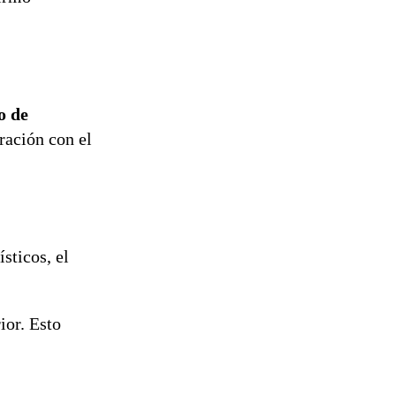
o de
ración con el
sticos, el
ior. Esto