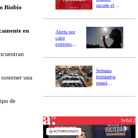
mensajería
sacude el
o Biobío
SAE
norte del país:
revisa la
magnitud y el
icamente en
epicentro
Alerta por
calor
extremo:
Senapred
encuentran
activa Alerta
Temprana
Preventiva en
Semana
tres comunas
 sostener una
legislativa
estará
marcada por
el fin de la
uipo de
tramitación
del proyecto
de
reconstrucción
Señal 2