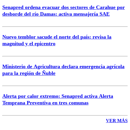
Senapred ordena evacuar dos sectores de Carahue por
Correo
desborde del río Damas: activa mensajería SAE
Nuevo temblor sacude el norte del país: revisa la
magnitud y el epicentro
Enviar comentario
Ministerio de Agricultura declara emergencia agrícola
para la región de Ñuble
Alerta por calor extremo: Senapred activa Alerta
Temprana Preventiva en tres comunas
VER MÁS