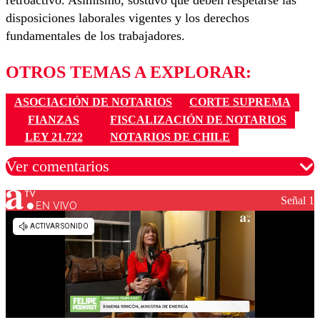
retroactivo. Asimismo, sostuvo que deben respetarse las
disposiciones laborales vigentes y los derechos
fundamentales de los trabajadores.
OTROS TEMAS A EXPLORAR:
ASOCIACIÓN DE NOTARIOS
CORTE SUPREMA
FIANZAS
FISCALIZACIÓN DE NOTARIOS
LEY 21.722
NOTARIOS DE CHILE
Ver comentarios
Señal 1
EN VIVO
Los comentarios son moderados para garantizar un
diálogo respetuoso.
Nombre
Correo