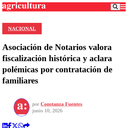
NACIONAL
Podcast
Asociación de Notarios valora
Frecuencias
Agricultura TV
fiscalización histórica y aclara
Deportes
polémicas por contratación de
Entretención
Colo Colo
Noticias
familiares
Motor
Vida Social
Otros Deportes
Dato Practico
Publicaciones en medios
Seleccion Chilena
Economía
Opinión
Torneo Internacional
Internacional
por
Constanza Fuentes
Programas
Torneo Nacional
Nacional
junio 10, 2026
Comercial
Universidad Católica
Política
Universidad de Chile
Sustentabilidad