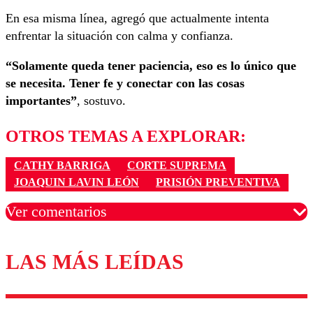
En esa misma línea, agregó que actualmente intenta
enfrentar la situación con calma y confianza.
“Solamente queda tener paciencia, eso es lo único que
se necesita. Tener fe y conectar con las cosas
importantes”
, sostuvo.
OTROS TEMAS A EXPLORAR:
CATHY BARRIGA
CORTE SUPREMA
JOAQUIN LAVIN LEÓN
PRISIÓN PREVENTIVA
Ver comentarios
LAS MÁS LEÍDAS
Los comentarios son moderados para garantizar un
diálogo respetuoso.
Nombre