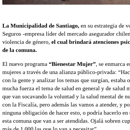
La Municipalidad de Santiago,
en su estrategia de v
Seguros -empresa líder del mercado asegurador chilen
violencia de género,
el cual brindará atenciones psi
de la comuna.
El nuevo programa
“Bienestar Mujer”
, se enmarca e
mujeres a través de una alianza público-privada: “Hac
con la gente y analizar los temas que surgían, estaba
mucha fuerza el tema de salud en general y de salud m
que van socavando la voluntad y la salud mental de n
con la Fiscalía, pero además las vamos a atender, y p
ninguna obligación de hacer esto, o podría hacerlo en
esta comuna que van a ser atendidas. Ojalá sobren cu
más de 1.000 las que lo van a necesitar”.