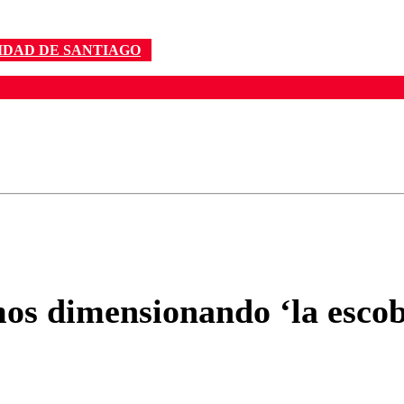
IDAD DE SANTIAGO
ados para garantizar un diálogo respetuoso.
Correo
Enviar c
s dimensionando ‘la escoba