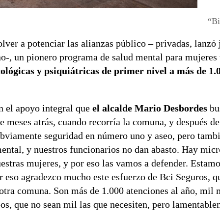
“Bi
olver a potenciar las alianzas público – privadas, lanzó 
o-, un pionero programa de salud mental para mujeres 
cológicas y psiquiátricas de primer nivel a más de 1
n el apoyo integral que
el alcalde Mario Desbordes
bus
e meses atrás, cuando recorría la comuna, y después d
 obviamente seguridad en número uno y aseo, pero tambi
ental, y nuestros funcionarios no dan abasto. Hay micr
uestras mujeres, y por eso las vamos a defender. Estam
or eso agradezco mucho este esfuerzo de Bci Seguros, q
 otra comuna. Son más de 1.000 atenciones al año, mil 
pos, que no sean mil las que necesiten, pero lamentabl