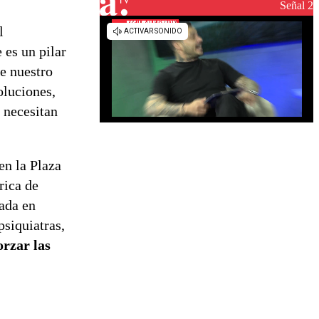
reconstrucción
Señal 2
l
 es un pilar
ce nuestro
oluciones,
 necesitan
en la Plaza
rica de
ada en
psiquiatras,
orzar las