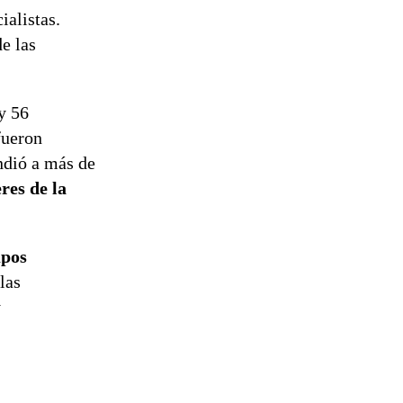
ialistas.
e las
y 56
fueron
ndió a más de
es de la
upos
las
y