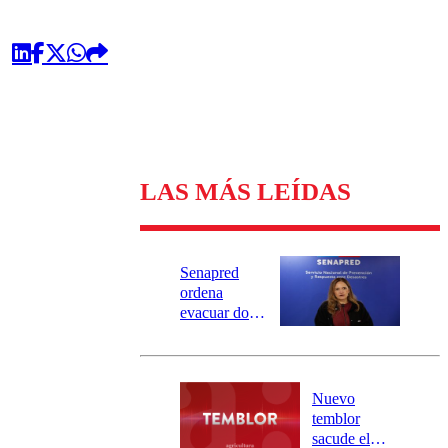
LAS MÁS LEÍDAS
Senapred
ordena
evacuar dos
sectores de
Carahue por
desborde del
río Damas:
Nuevo
activa
temblor
mensajería
sacude el