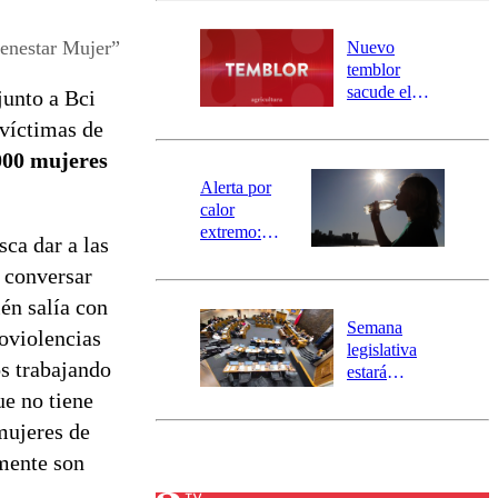
desborde del
río Damas:
enestar Mujer”
Nuevo
activa
temblor
mensajería
sacude el
junto a Bci
SAE
norte del país:
víctimas de
revisa la
.000 mujeres
magnitud y el
epicentro
Alerta por
calor
extremo:
ca dar a las
Senapred
e conversar
activa Alerta
Temprana
én salía con
Preventiva en
Semana
oviolencias
tres comunas
legislativa
os trabajando
estará
marcada por
ue no tiene
el fin de la
mujeres de
tramitación
emente son
del proyecto
de