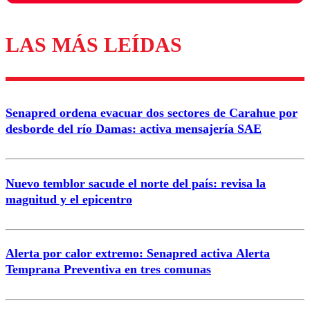
LAS MÁS LEÍDAS
Los comentarios son moderados para garantizar un
diálogo respetuoso.
Nombre
Senapred ordena evacuar dos sectores de Carahue por
Correo
desborde del río Damas: activa mensajería SAE
Nuevo temblor sacude el norte del país: revisa la
magnitud y el epicentro
Enviar comentario
Alerta por calor extremo: Senapred activa Alerta
Temprana Preventiva en tres comunas