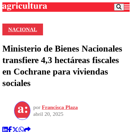
NACIONAL
Podcast
Ministerio de Bienes Nacionales
Frecuencias
Agricultura TV
transfiere 4,3 hectáreas fiscales
Deportes
en Cochrane para viviendas
Entretención
Colo Colo
Noticias
sociales
Motor
Vida Social
Otros Deportes
Dato Practico
Publicaciones en medios
Seleccion Chilena
Economía
Opinión
Torneo Internacional
Internacional
por
Francisca Plaza
Programas
Torneo Nacional
Nacional
abril 20, 2025
Comercial
Universidad Católica
Política
Universidad de Chile
Sustentabilidad