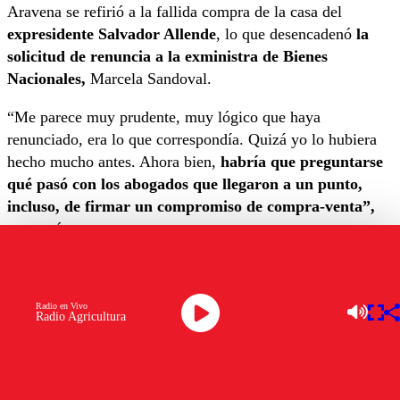
Aravena se refirió a la fallida compra de la casa del
expresidente Salvador Allende
, lo que desencadenó
la
solicitud de renuncia a la exministra de Bienes
Nacionales,
Marcela Sandoval.
“Me parece muy prudente, muy lógico que haya
renunciado, era lo que correspondía. Quizá yo lo hubiera
hecho mucho antes. Ahora bien,
habría que preguntarse
qué pasó con los abogados que llegaron a un punto,
incluso, de firmar un compromiso de compra-venta”,
comentó.
“Habiendo revisado los documentos
, no tuvieron en
cuenta que una ministra no puede venderle al Estado.
Radio en Vivo
Este tipo de inhabilidades son conocidas por quienes
Radio Agricultura
hemos trabajado en la administración pública, y que no se
hayan considerado
refleja una desprolijidad tremenda”
,
señaló Aravena.