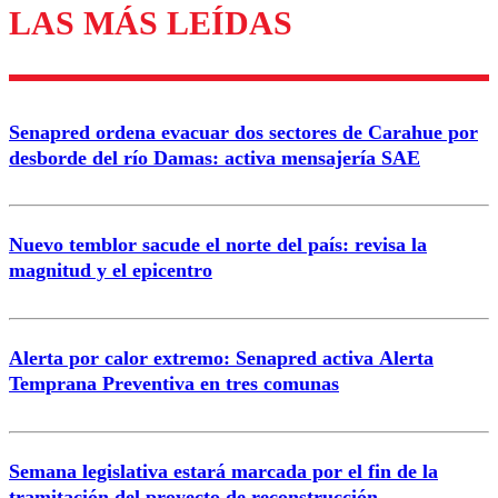
LAS MÁS LEÍDAS
Los comentarios son moderados para garantizar un
diálogo respetuoso.
Nombre
Senapred ordena evacuar dos sectores de Carahue por
Correo
desborde del río Damas: activa mensajería SAE
Nuevo temblor sacude el norte del país: revisa la
magnitud y el epicentro
Enviar comentario
Alerta por calor extremo: Senapred activa Alerta
Temprana Preventiva en tres comunas
Semana legislativa estará marcada por el fin de la
tramitación del proyecto de reconstrucción