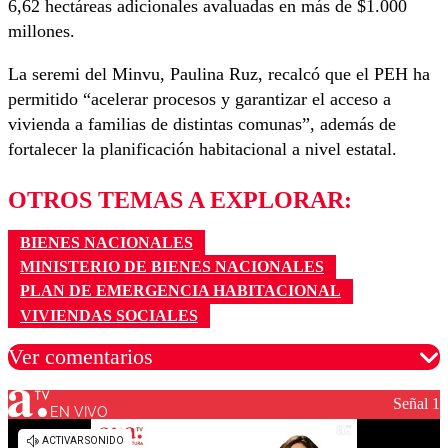
6,62 hectáreas adicionales avaluadas en más de $1.000
millones.
La seremi del Minvu, Paulina Ruz, recalcó que el PEH ha
permitido “acelerar procesos y garantizar el acceso a
vivienda a familias de distintas comunas”, además de
fortalecer la planificación habitacional a nivel estatal.
OTROS TEMAS A EXPLORAR:
BIENES NACIONALES
MINISTERIO DE BIENES NACIONALES
PLAN DE EMERGENCIA HABITACIONAL
VIVIENDAS SOCIALES
Ver comentarios
Señal 1
EN VIVO
Los comentarios son moderados para garantizar un
diálogo respetuoso.