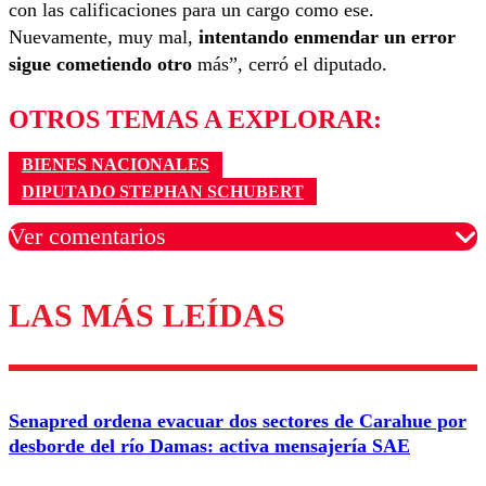
con las calificaciones para un cargo como ese.
Nuevamente, muy mal,
intentando enmendar un error
sigue cometiendo otro
más”, cerró el diputado.
OTROS TEMAS A EXPLORAR:
BIENES NACIONALES
DIPUTADO STEPHAN SCHUBERT
Ver comentarios
LAS MÁS LEÍDAS
Los comentarios son moderados para garantizar un
diálogo respetuoso.
Nombre
Senapred ordena evacuar dos sectores de Carahue por
Correo
desborde del río Damas: activa mensajería SAE