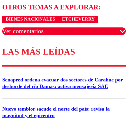
OTROS TEMAS A EXPLORAR:
BIENES NACIONALES
ETCHEVERRY
Ver comentarios
LAS MÁS LEÍDAS
Los comentarios son moderados para garantizar un
diálogo respetuoso.
Nombre
Senapred ordena evacuar dos sectores de Carahue por
Correo
desborde del río Damas: activa mensajería SAE
Nuevo temblor sacude el norte del país: revisa la
magnitud y el epicentro
Enviar comentario