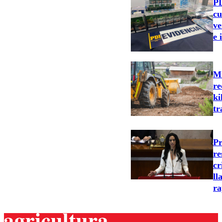
PD
cu
ve
e 
Mu
re
ki
tr
Pr
re
cr
ll
ra