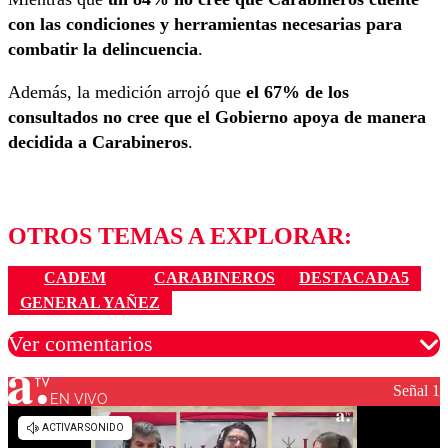
con las condiciones y herramientas necesarias para
combatir la delincuencia
.
Además, la medición arrojó que
el 67% de los
consultados no cree que el Gobierno apoya de manera
decidida a Carabineros
.
OTROS TEMAS A EXPLORAR:
CADEM
CARABINEROS
DESTACADA5
GENERAL YAÑEZ
Ver comentarios
Señal 1
EN VIVO
Los comentarios son moderados para garantizar un
diálogo respetuoso.