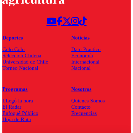
Deportes
Noticias
Colo Colo
Dato Practico
Seleccion Chilena
Economía
Universidad de Chile
Internacional
Torneo Nacional
Nacional
Programas
Nosotros
LLegó la hora
Quienes Somos
El Radar
Contacto
Enfoqué Público
Frecuencias
Hoja de Ruta