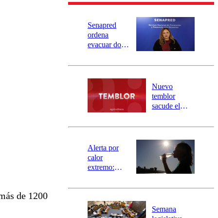
Senapred
ordena
evacuar dos
sectores de
Carahue por
desborde del
río Damas:
Nuevo
activa
temblor
mensajería
sacude el
SAE
norte del país:
revisa la
magnitud y el
epicentro
Alerta por
calor
extremo:
Senapred
activa Alerta
 más de 1200
Temprana
Preventiva en
Semana
tres comunas