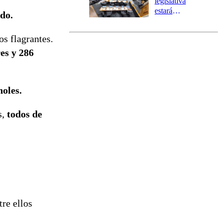
legislativa
estará
ado.
marcada por
el fin de la
os flagrantes.
tramitación
del proyecto
es y 286
de
reconstrucción
holes.
s,
todos de
tre ellos