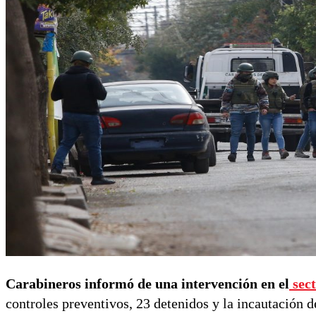
Carabineros informó de una intervención en el
sec
controles preventivos, 23 detenidos y la incautación d