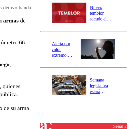
río Damas:
os detuvo banda
Nuevo
activa
temblor
mensajería
sacude el
an armas
de
SAE
norte del país:
revisa la
magnitud y el
ilómetro 66
epicentro
Alerta por
calor
extremo:
Senapred
uego
,
activa Alerta
Temprana
Preventiva en
Semana
tres comunas
, quienes
legislativa
estará
 pública.
marcada por
el fin de la
so de su arma
tramitación
del proyecto
de
reconstrucción
Señal 2