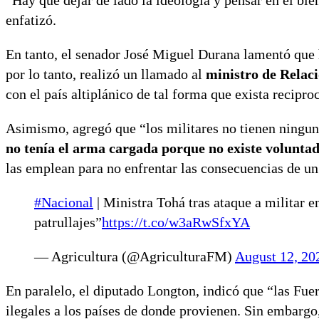
“Hay que dejar de lado la ideología y pensar en el bie
enfatizó.
En tanto, el senador José Miguel Durana lamentó que 
por lo tanto, realizó un llamado al
ministro de Relac
con el país altiplánico de tal forma que exista recipro
Asimismo, agregó que “los militares no tienen ningun
no tenía el arma cargada porque no existe voluntad
las emplean para no enfrentar las consecuencias de un 
#Nacional
| Ministra Tohá tras ataque a militar 
patrullajes”
https://t.co/w3aRwSfxYA
— Agricultura (@AgriculturaFM)
August 12, 20
En paralelo, el diputado Longton, indicó que “las Fue
ilegales a los países de donde provienen. Sin embargo,