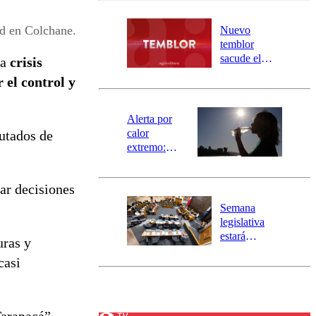
desborde del
río Damas:
ad en Colchane.
Nuevo
activa
temblor
mensajería
sacude el
la
crisis
SAE
norte del país:
 el control y
revisa la
magnitud y el
epicentro
Alerta por
calor
putados de
extremo:
Senapred
activa Alerta
ar decisiones
Temprana
Preventiva en
Semana
tres comunas
legislativa
estará
uras y
marcada por
casi
el fin de la
tramitación
del proyecto
de