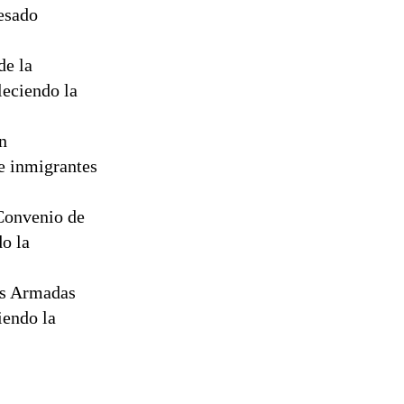
esado
de la
leciendo la
n
de inmigrantes
 Convenio de
do la
as Armadas
iendo la