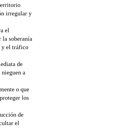
erritorio
n irregular y
a el
r la soberanía
y el tráfico
ediata de
e nieguen a
amente o que
proteger los
rucción de
ultar el