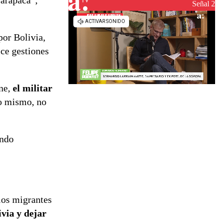
Tarapacá”,
reconstrucción
Señal 2
por Bolivia,
ice gestiones
ane,
el militar
o mismo, no
endo
los migrantes
via y dejar