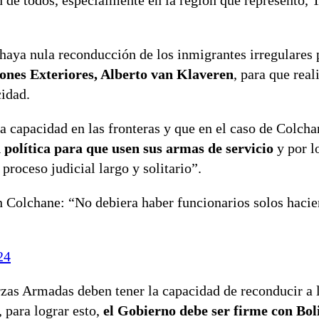
n de todos, especialmente en la región que represento, 
haya nula reconducción de los inmigrantes irregulares 
iones Exteriores, Alberto van Klaveren
, para que real
cidad.
a capacidad en las fronteras y que en el caso de Colch
 política para que usen sus armas de servicio
y por l
proceso judicial largo y solitario”.
en Colchane: “No debiera haber funcionarios solos haci
24
rzas Armadas deben tener la capacidad de reconducir a 
 para lograr esto,
el Gobierno debe ser firme con Boli