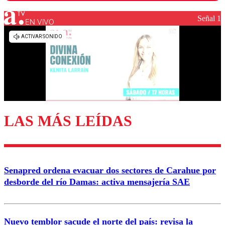
Señal 1
EN VIVO
Los comentarios son moderados para garantizar un
diálogo respetuoso.
Nombre
Correo
LAS MÁS LEÍDAS
Enviar comentario
Senapred ordena evacuar dos sectores de Carahue por
desborde del río Damas: activa mensajería SAE
Nuevo temblor sacude el norte del país: revisa la