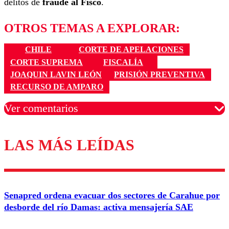
delitos de
fraude al Fisco
.
OTROS TEMAS A EXPLORAR:
CHILE
CORTE DE APELACIONES
CORTE SUPREMA
FISCALÍA
JOAQUIN LAVIN LEÓN
PRISIÓN PREVENTIVA
RECURSO DE AMPARO
Ver comentarios
LAS MÁS LEÍDAS
Los comentarios son moderados para garantizar un
diálogo respetuoso.
Nombre
Senapred ordena evacuar dos sectores de Carahue por
Correo
desborde del río Damas: activa mensajería SAE