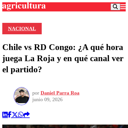
NACIONAL
Podcast
Chile vs RD Congo: ¿A qué hora
Frecuencias
Agricultura TV
juega La Roja y en qué canal ver
Deportes
el partido?
Entretención
Colo Colo
Noticias
Motor
Vida Social
Otros Deportes
Dato Practico
Publicaciones en medios
por
Daniel Parra Roa
Seleccion Chilena
Economía
Opinión
junio 09, 2026
Torneo Internacional
Internacional
Programas
Torneo Nacional
Nacional
Comercial
Universidad Católica
Política
Universidad de Chile
Sustentabilidad