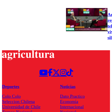
An
re
te
vi
si
Deportes
Noticias
Colo Colo
Dato Practico
Seleccion Chilena
Economía
Universidad de Chile
Internacional