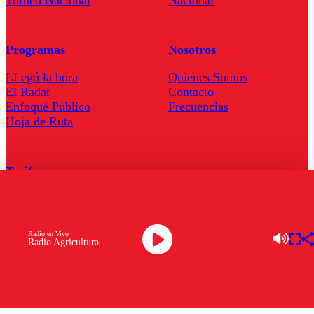
Torneo Nacional
Nacional
Programas
Nosotros
LLegó la hora
Quienes Somos
El Radar
Contacto
Enfoqué Público
Frecuencias
Hoja de Ruta
Tarifas
Comercial
Tarifas Servel Radio
Radio en Vivo
Radio Agricultura
Radio en Vivo
TV en Vivo
Descarga la APP