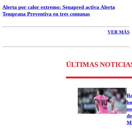
Alerta por calor extremo: Senapred activa Alerta
Temprana Preventiva en tres comunas
VER MÁS
ÚLTIMAS NOTICIA
Ro
ho
mu
de
M