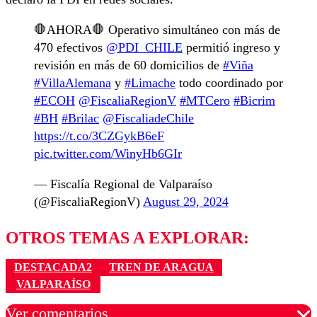
🛑AHORA🛑 Operativo simultáneo con más de
470 efectivos
@PDI_CHILE
permitió ingreso y
revisión en más de 60 domicilios de
#Viña
#VillaAlemana
y
#Limache
todo coordinado por
#ECOH
@FiscaliaRegionV
#MTCero
#Bicrim
#BH
#Brilac
@FiscaliadeChile
https://t.co/3CZGykB6eF
pic.twitter.com/WinyHb6GIr
— Fiscalía Regional de Valparaíso
(@FiscaliaRegionV)
August 29, 2024
OTROS TEMAS A EXPLORAR:
DESTACADA2
TREN DE ARAGUA
VALPARAÍSO
Ver comentarios