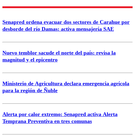
Enviar comentario
Senapred ordena evacuar dos sectores de Carahue por
desborde del río Damas: activa mensajería SAE
Nuevo temblor sacude el norte del país: revisa la
magnitud y el epicentro
Ministerio de Agricultura declara emergencia agrícola
para la región de Ñuble
Alerta por calor extremo: Senapred activa Alerta
Temprana Preventiva en tres comunas