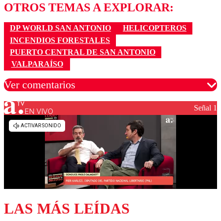
OTROS TEMAS A EXPLORAR:
DP WORLD SAN ANTONIO
HELICOPTEROS
INCENDIOS FORESTALES
PUERTO CENTRAL DE SAN ANTONIO
VALPARAÍSO
Ver comentarios
Señal 1
EN VIVO
Los comentarios son moderados para garantizar un
diálogo respetuoso.
Nombre
Correo
LAS MÁS LEÍDAS