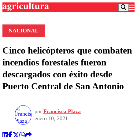
NACIONAL
Podcast
Cinco helicópteros que combaten
Frecuencias
Agricultura TV
incendios forestales fueron
Deportes
descargados con éxito desde
Entretención
Colo Colo
Noticias
Puerto Central de San Antonio
Motor
Vida Social
Otros Deportes
Dato Practico
Publicaciones en medios
Seleccion Chilena
Economía
Opinión
Torneo Internacional
Internacional
por
Francisca Plaza
Programas
Torneo Nacional
Nacional
enero 10, 2021
Comercial
Universidad Católica
Política
Universidad de Chile
Sustentabilidad