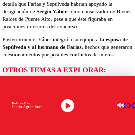
detalla que Farías y Sepúlveda habrían apoyado la
designación de
Sergio Yáber
como conservador de Bienes
Raíces de Puente Alto, pese a que éste figuraba en
posiciones inferiores del concurso.
Posteriormente, Yáber integró a su equipo a
la esposa de
Sepúlveda y al hermano de Farías
, hechos que generaron
cuestionamientos por posibles conflictos de interés.
OTROS TEMAS A EXPLORAR:
CARLOS FARÍAS
CIPER
CONSERVADOR PUENTE ALTO
CORTE DE SAN MIGUEL
Radio en Vivo
FISCALÍA DE LOS LAGOS
Radio Agricultura
INVESTIGACIÓN JUDICIAL
LUIS SEPÚLVEDA
SERGIO YÁBER
SUMARIO ADMINISTRATIVO
TRAMA BIELORRUSA