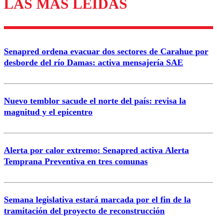
LAS MÁS LEÍDAS
Los comentarios son moderados para garantizar un
diálogo respetuoso.
Nombre
Senapred ordena evacuar dos sectores de Carahue por
Correo
desborde del río Damas: activa mensajería SAE
Nuevo temblor sacude el norte del país: revisa la
magnitud y el epicentro
Enviar comentario
Alerta por calor extremo: Senapred activa Alerta
Temprana Preventiva en tres comunas
Semana legislativa estará marcada por el fin de la
tramitación del proyecto de reconstrucción