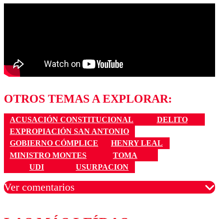
OTROS TEMAS A EXPLORAR:
ACUSACIÓN CONSTITUCIONAL
DELITO
EXPROPIACIÓN SAN ANTONIO
GOBIERNO CÓMPLICE
HENRY LEAL
MINISTRO MONTES
TOMA
UDI
USURPACION
Ver comentarios