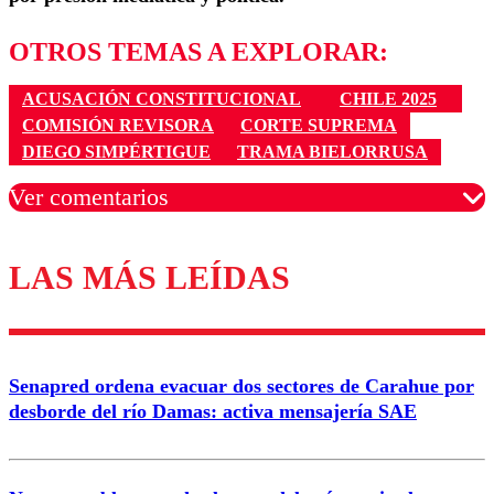
OTROS TEMAS A EXPLORAR:
ACUSACIÓN CONSTITUCIONAL
CHILE 2025
COMISIÓN REVISORA
CORTE SUPREMA
DIEGO SIMPÉRTIGUE
TRAMA BIELORRUSA
Ver comentarios
LAS MÁS LEÍDAS
Los comentarios son moderados para garantizar un
diálogo respetuoso.
Nombre
Senapred ordena evacuar dos sectores de Carahue por
Correo
desborde del río Damas: activa mensajería SAE