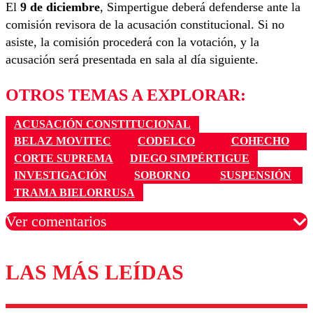
El
9 de diciembre
, Simpertigue deberá defenderse ante la
comisión revisora de la acusación constitucional. Si no
asiste, la comisión procederá con la votación, y la
acusación será presentada en sala al día siguiente.
OTROS TEMAS A EXPLORAR:
ACUSACIÓN CONSTITUCIONAL
BELAZ MOVITEC
CODELCO
COHECHO
CORTE SUPREMA
DIEGO SIMPÉRTIGUE
INVESTIGACIÓN
SOBORNO
SUSPENSIÓN
TRAMA BIELORRUSA
Ver comentarios
LAS MÁS LEÍDAS
Los comentarios son moderados para garantizar un
diálogo respetuoso.
Nombre