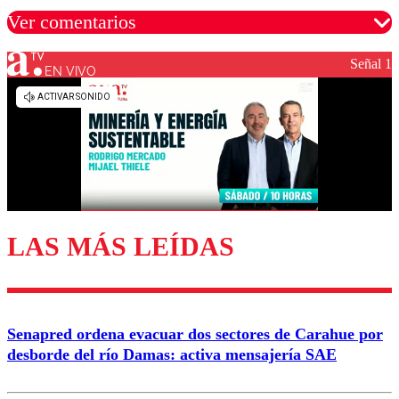
Ver comentarios
Señal 1
EN VIVO
Los comentarios son moderados para garantizar un
diálogo respetuoso.
Nombre
Correo
LAS MÁS LEÍDAS
Enviar comentario
Senapred ordena evacuar dos sectores de Carahue por
desborde del río Damas: activa mensajería SAE