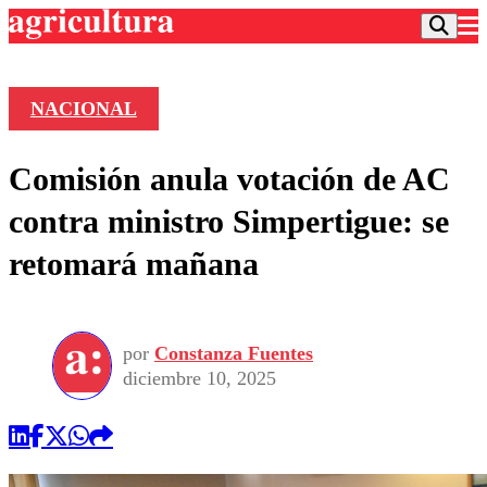
NACIONAL
Podcast
Comisión anula votación de AC
Frecuencias
Agricultura TV
contra ministro Simpertigue: se
Deportes
retomará mañana
Entretención
Colo Colo
Noticias
Motor
Vida Social
Otros Deportes
Dato Practico
Publicaciones en medios
por
Constanza Fuentes
Seleccion Chilena
Economía
Opinión
diciembre 10, 2025
Torneo Internacional
Internacional
Programas
Torneo Nacional
Nacional
Comercial
Universidad Católica
Política
Universidad de Chile
Sustentabilidad