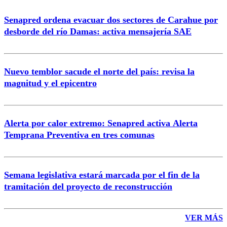
Senapred ordena evacuar dos sectores de Carahue por
Correo
desborde del río Damas: activa mensajería SAE
Nuevo temblor sacude el norte del país: revisa la
magnitud y el epicentro
Enviar comentario
Alerta por calor extremo: Senapred activa Alerta
Temprana Preventiva en tres comunas
Semana legislativa estará marcada por el fin de la
tramitación del proyecto de reconstrucción
VER MÁS