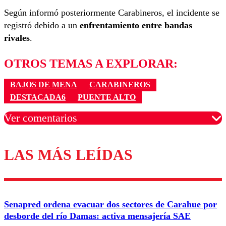
Según informó posteriormente Carabineros, el incidente se
registró debido a un
enfrentamiento entre bandas
rivales
.
OTROS TEMAS A EXPLORAR:
BAJOS DE MENA
CARABINEROS
DESTACADA6
PUENTE ALTO
Ver comentarios
LAS MÁS LEÍDAS
Los comentarios son moderados para garantizar un
diálogo respetuoso.
Nombre
Senapred ordena evacuar dos sectores de Carahue por
Correo
desborde del río Damas: activa mensajería SAE