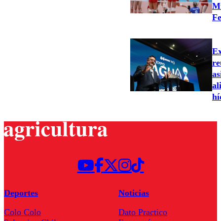
Mu
Fe
Ex
re
as
al
hí
Deportes
Noticias
Colo Colo
Dato Practico