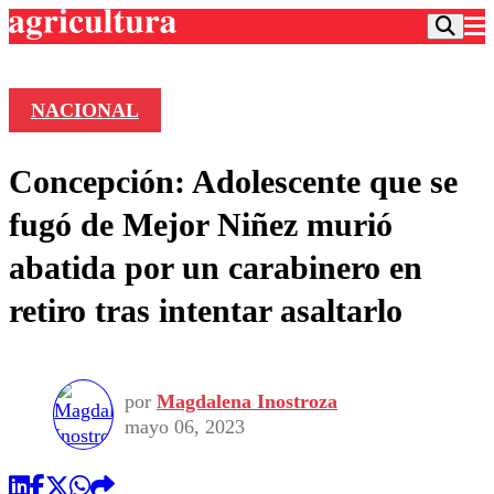
NACIONAL
Podcast
Concepción: Adolescente que se
Frecuencias
Agricultura TV
fugó de Mejor Niñez murió
Deportes
abatida por un carabinero en
Entretención
Colo Colo
Noticias
retiro tras intentar asaltarlo
Motor
Vida Social
Otros Deportes
Dato Practico
Publicaciones en medios
Seleccion Chilena
Economía
Opinión
Torneo Internacional
Internacional
por
Magdalena Inostroza
Programas
Torneo Nacional
Nacional
mayo 06, 2023
Comercial
Universidad Católica
Política
Universidad de Chile
Sustentabilidad