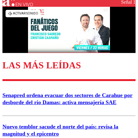
Señal 1
EN VIVO
Los comentarios son moderados para garantizar un
diálogo respetuoso.
Nombre
Correo
LAS MÁS LEÍDAS
Enviar comentario
Senapred ordena evacuar dos sectores de Carahue por
desborde del río Damas: activa mensajería SAE
Nuevo temblor sacude el norte del país: revisa la
magnitud y el epicentro