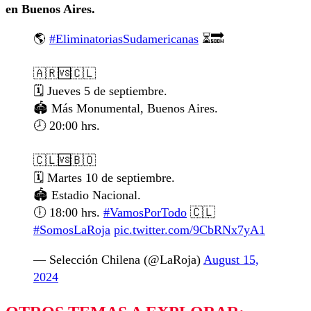
en Buenos Aires.
🌎
#EliminatoriasSudamericanas
⏳🔜
🇦🇷🆚🇨🇱
🗓️ Jueves 5 de septiembre.
🏟️ Más Monumental, Buenos Aires.
🕗 20:00 hrs.
🇨🇱🆚🇧🇴
🗓️ Martes 10 de septiembre.
🏟️ Estadio Nacional.
🕕 18:00 hrs.
#VamosPorTodo
🇨🇱
#SomosLaRoja
pic.twitter.com/9CbRNx7yA1
— Selección Chilena (@LaRoja)
August 15,
2024