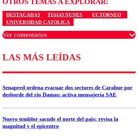
OTROS TEMAS A EXPLORAR:
DESTACADA5
TIAGO NUNES
UCTORNEO
UNIVERSIDAD CATÓLICA
Ver comentarios
LAS MÁS LEÍDAS
Los comentarios son moderados para garantizar un
diálogo respetuoso.
Nombre
Senapred ordena evacuar dos sectores de Carahue por
Correo
desborde del río Damas: activa mensajería SAE
Nuevo temblor sacude el norte del país: revisa la
magnitud y el epicentro
Enviar comentario