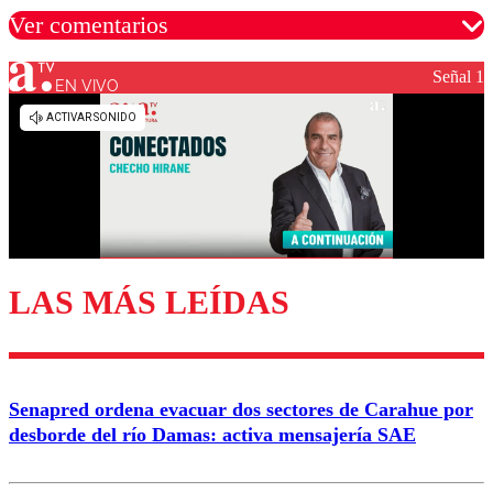
Ver comentarios
Señal 1
EN VIVO
Los comentarios son moderados para garantizar un
diálogo respetuoso.
Nombre
Correo
LAS MÁS LEÍDAS
Enviar comentario
Senapred ordena evacuar dos sectores de Carahue por
desborde del río Damas: activa mensajería SAE