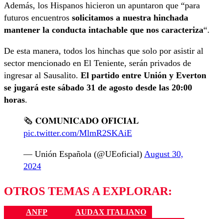
Además, los Hispanos hicieron un apuntaron que “para
futuros encuentros
solicitamos a nuestra hinchada
mantener la conducta intachable que nos caracteriza
“.
De esta manera, todos los hinchas que solo por asistir al
sector mencionado en El Teniente, serán privados de
ingresar al Sausalito.
El partido entre Unión y Everton
se jugará este sábado 31 de agosto desde las 20:00
horas
.
🗞️ 𝐂𝐎𝐌𝐔𝐍𝐈𝐂𝐀𝐃𝐎 𝐎𝐅𝐈𝐂𝐈𝐀𝐋
pic.twitter.com/MlmR2SKAiE
— Unión Española (@UEoficial)
August 30,
2024
OTROS TEMAS A EXPLORAR:
ANFP
AUDAX ITALIANO