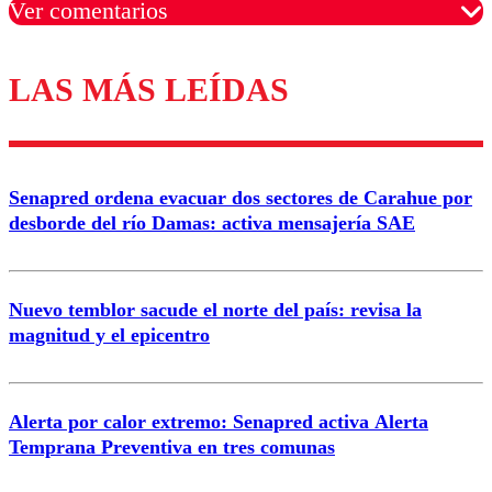
Ver comentarios
LAS MÁS LEÍDAS
Los comentarios son moderados para garantizar un
diálogo respetuoso.
Nombre
Senapred ordena evacuar dos sectores de Carahue por
Correo
desborde del río Damas: activa mensajería SAE
Nuevo temblor sacude el norte del país: revisa la
magnitud y el epicentro
Enviar comentario
Alerta por calor extremo: Senapred activa Alerta
Temprana Preventiva en tres comunas