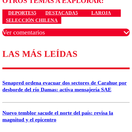
OTROS TEMAS A EXPLORAR:
DEPORTES5
DESTACADA5
LAROJA
SELECCIÓN CHILENA
Ver comentarios
LAS MÁS LEÍDAS
Los comentarios son moderados para garantizar un
diálogo respetuoso.
Nombre
Senapred ordena evacuar dos sectores de Carahue por
Correo
desborde del río Damas: activa mensajería SAE
Nuevo temblor sacude el norte del país: revisa la
magnitud y el epicentro
Enviar comentario