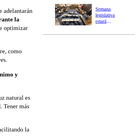
Temprana
Preventiva en
Semana
se adelantarán
tres comunas
legislativa
rante la
estará
de optimizar
marcada por
el fin de la
tramitación
del proyecto
bre, como
de
reconstrucción
es.
ánimo y
uz natural es
d. Tener más
cilitando la