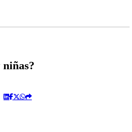
omentario
y niñas?