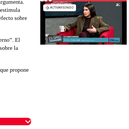
 argumenta.
 estimula
efecto sobre
erno”. El
sobre la
, que propone