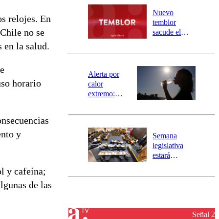
río Damas:
Nuevo
os relojes. En
activa
temblor
mensajería
 Chile no se
sacude el
SAE
norte del país:
 en la salud.
revisa la
magnitud y el
de
epicentro
Alerta por
uso horario
calor
extremo:
Senapred
activa Alerta
onsecuencias
Temprana
Preventiva en
ento y
Semana
tres comunas
legislativa
estará
marcada por
l y cafeína;
el fin de la
lgunas de las
tramitación
del proyecto
de
reconstrucción
Señal 2