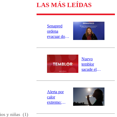
LAS MÁS LEÍDAS
Senapred
ordena
evacuar dos
sectores de
Carahue por
desborde del
río Damas:
Nuevo
activa
temblor
mensajería
sacude el
SAE
norte del país:
revisa la
magnitud y el
epicentro
Alerta por
calor
extremo:
Senapred
activa Alerta
os y niñas (1)