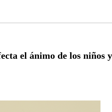
ados para garantizar un diálogo respetuoso.
Correo
Enviar c
cta el ánimo de los niños 