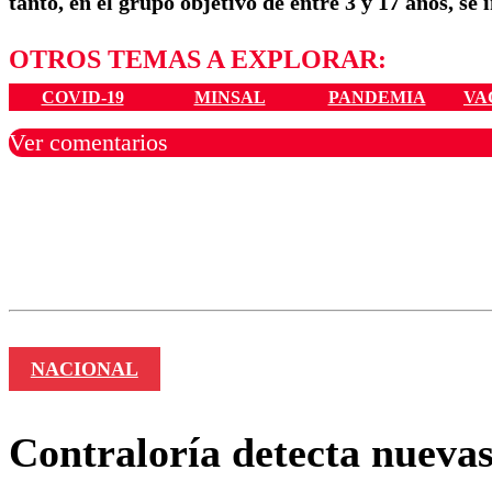
tanto, en el grupo objetivo de entre 3 y 17 años, s
OTROS TEMAS A EXPLORAR:
COVID-19
MINSAL
PANDEMIA
VA
Ver comentarios
Los comentarios son moder
Nombre
NACIONAL
Contraloría detecta nuevas