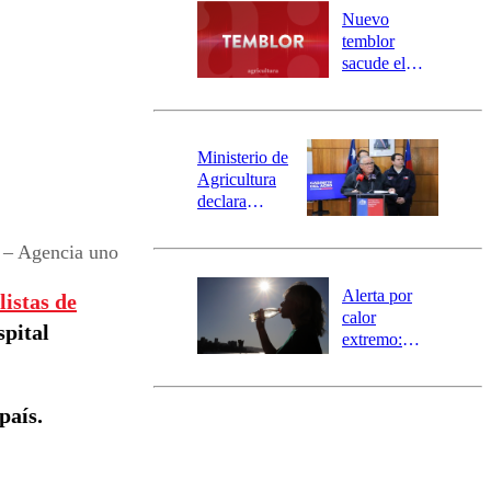
río Damas:
Nuevo
activa
temblor
mensajería
sacude el
SAE
norte del país:
revisa la
magnitud y el
epicentro
Ministerio de
Agricultura
declara
emergencia
agrícola para
 – Agencia uno
la región de
Ñuble
Alerta por
listas de
calor
spital
extremo:
Senapred
activa Alerta
Temprana
país.
Preventiva en
tres comunas