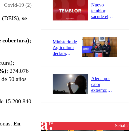
río Damas:
Covid-19 (2)
Nuevo
activa
temblor
mensajería
sacude el
d (DEIS),
se
SAE
norte del país:
revisa la
magnitud y el
 cobertura);
epicentro
Ministerio de
Agricultura
declara
emergencia
tura);
agrícola para
3%)
; 274.076
la región de
Ñuble
 de 50 años
Alerta por
calor
extremo:
Senapred
de 15.200.840
activa Alerta
Temprana
Preventiva en
tres comunas
sonas.
En
Señal 2