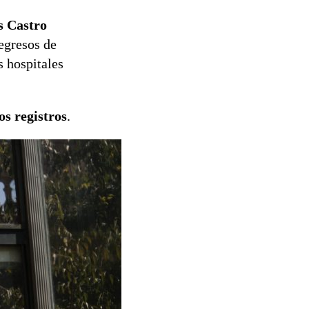
s Castro
 egresos de
s hospitales
os registros
.