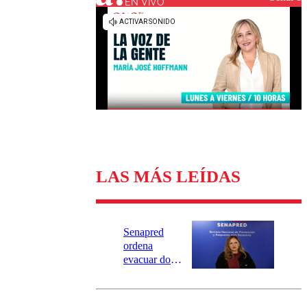
Universidad Católica
Política
EN VIVO
Universidad de Chile
Sustentabilidad
LAS MÁS LEÍDAS
Senapred
ordena
evacuar dos
sectores de
Carahue por
desborde del