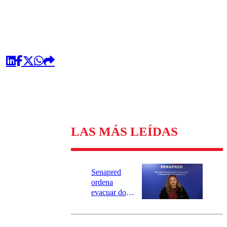
LAS MÁS LEÍDAS
Senapred
ordena
evacuar dos
sectores de
Carahue por
desborde del