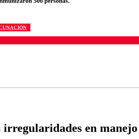
e inmunizaron 500 personas.
CUNACIÓN
ados para garantizar un diálogo respetuoso.
Correo
Enviar c
 irregularidades en manejo 