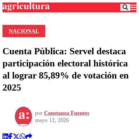
NACIONAL
Podcast
Cuenta Pública: Servel destaca
Frecuencias
Agricultura TV
participación electoral histórica
Deportes
al lograr 85,89% de votación en
Entretención
Colo Colo
Noticias
2025
Motor
Vida Social
Otros Deportes
Dato Practico
Publicaciones en medios
Seleccion Chilena
Economía
Opinión
Torneo Internacional
Internacional
por
Constanza Fuentes
Programas
Torneo Nacional
Nacional
mayo 12, 2026
Comercial
Universidad Católica
Política
Universidad de Chile
Sustentabilidad