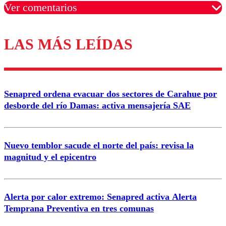
Ver comentarios
LAS MÁS LEÍDAS
Los comentarios son moderados para garantizar un
diálogo respetuoso.
Nombre
Senapred ordena evacuar dos sectores de Carahue por
Correo
desborde del río Damas: activa mensajería SAE
Nuevo temblor sacude el norte del país: revisa la
magnitud y el epicentro
Enviar comentario
Alerta por calor extremo: Senapred activa Alerta
Temprana Preventiva en tres comunas