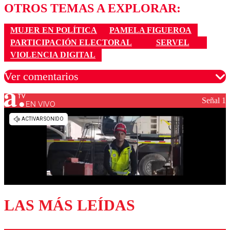
OTROS TEMAS A EXPLORAR:
MUJER EN POLÍTICA
PAMELA FIGUEROA
PARTICIPACIÓN ELECTORAL
SERVEL
VIOLENCIA DIGITAL
Ver comentarios
Señal 1
EN VIVO
Los comentarios son moderados para garantizar un
diálogo respetuoso.
Nombre
Correo
LAS MÁS LEÍDAS