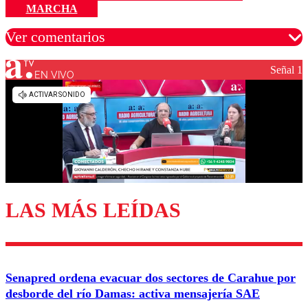
MARCHA
Ver comentarios
Señal 1
EN VIVO
Los comentarios son moderados para garantizar un
diálogo respetuoso.
Nombre
Correo
LAS MÁS LEÍDAS
Enviar comentario
Senapred ordena evacuar dos sectores de Carahue por
desborde del río Damas: activa mensajería SAE