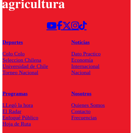
Deportes
Noticias
Colo Colo
Dato Practico
Seleccion Chilena
Economía
Universidad de Chile
Internacional
Torneo Nacional
Nacional
Programas
Nosotros
LLegó la hora
Quienes Somos
El Radar
Contacto
Enfoqué Público
Frecuencias
Hoja de Ruta