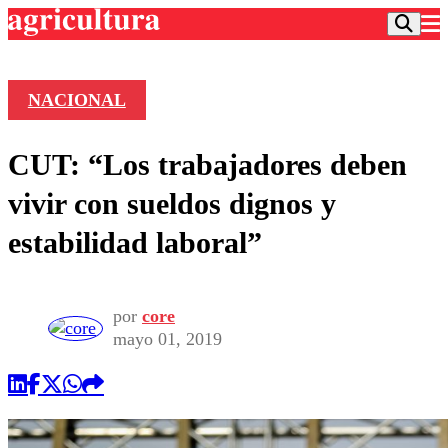
NACIONAL
Podcast
CUT: “Los trabajadores deben
Frecuencias
Agricultura TV
vivir con sueldos dignos y
Deportes
estabilidad laboral”
Entretención
Colo Colo
Noticias
Motor
Vida Social
Otros Deportes
Dato Practico
por
core
Publicaciones en medios
Seleccion Chilena
Economía
mayo 01, 2019
Opinión
Torneo Internacional
Internacional
Programas
Torneo Nacional
Nacional
Comercial
Universidad Católica
Política
Universidad de Chile
Sustentabilidad