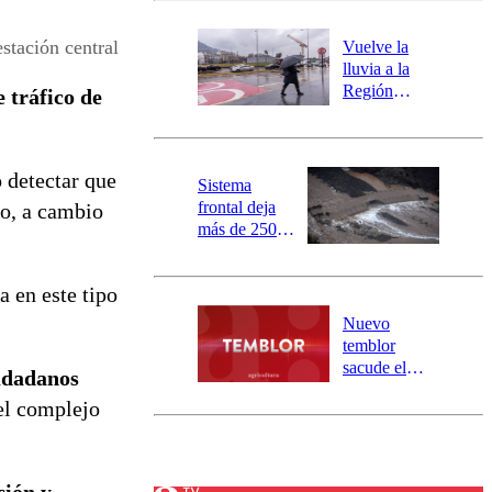
desborde del
río Damas:
estación central
Vuelve la
activa
lluvia a la
mensajería
Región
 tráfico de
SAE
Metropolitana:
este es el
pronóstico de
 detectar que
la DMC para
Sistema
este viernes
frontal deja
to, a cambio
más de 250
damnificados
y 317
a en este tipo
personas
aisladas entre
Nuevo
Valparaíso y
temblor
Los Ríos
sacude el
iudadanos
norte del país:
el complejo
revisa la
magnitud y el
epicentro