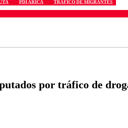
UTA
PDI ARICA
TRÁFICO DE MIGRANTES
ados para garantizar un diálogo respetuoso.
Correo
Enviar c
putados por tráfico de drog