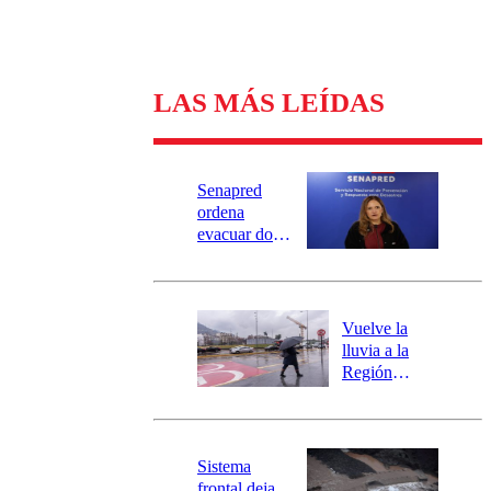
LAS MÁS LEÍDAS
Senapred
ordena
evacuar dos
sectores de
Carahue por
desborde del
río Damas:
Vuelve la
activa
lluvia a la
mensajería
Región
SAE
Metropolitana:
este es el
pronóstico de
la DMC para
Sistema
este viernes
frontal deja