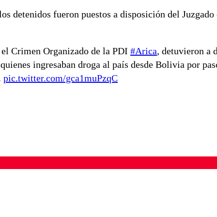
 los detenidos fueron puestos a disposición del Juzgado
a el Crimen Organizado de la PDI
#Arica
, detuvieron a 
 quienes ingresaban droga al país desde Bolivia por pas
.
pic.twitter.com/gca1muPzqC
ados para garantizar un diálogo respetuoso.
Correo