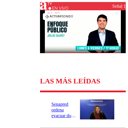
Universidad Católica
Política
Señal 1
Universidad de Chile
Sustentabilidad
EN VIVO
LAS MÁS LEÍDAS
Senapred
ordena
evacuar dos
sectores de
Carahue por