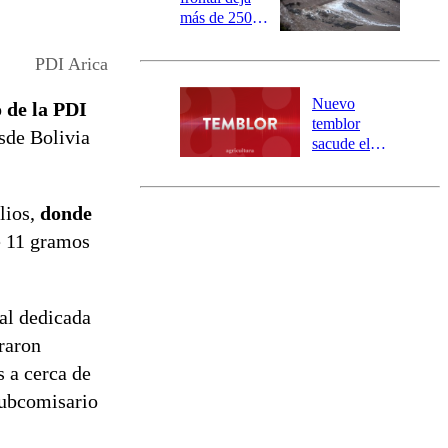
más de 250
damnificados
y 317
PDI Arica
personas
aisladas entre
Nuevo
 de la PDI
Valparaíso y
temblor
esde Bolivia
Los Ríos
sacude el
norte del país:
revisa la
magnitud y el
lios,
donde
epicentro
 11 gramos
nal dedicada
graron
s a cerca de
 subcomisario