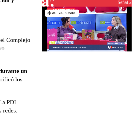
ción y
Señal 2
el Complejo
ro
 durante un
rificó los
 La PDI
s redes.