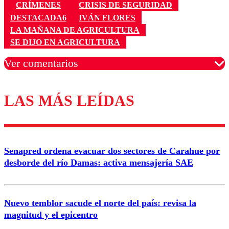
CRÍMENES
CRISIS DE SEGURIDAD
DESTACADA6
IVÁN FLORES
LA MAÑANA DE AGRICULTURA
SE DIJO EN AGRICULTURA
Ver comentarios
LAS MÁS LEÍDAS
Los comentarios son moderados para garantizar un
diálogo respetuoso.
Nombre
Senapred ordena evacuar dos sectores de Carahue por
Correo
desborde del río Damas: activa mensajería SAE
Nuevo temblor sacude el norte del país: revisa la
magnitud y el epicentro
Enviar comentario