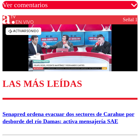
Ver comentarios
Señal 1
EN VIVO
Los comentarios son moderados para garantizar un
diálogo respetuoso.
Nombre
Correo
LAS MÁS LEÍDAS
Enviar comentario
Senapred ordena evacuar dos sectores de Carahue por
desborde del río Damas: activa mensajería SAE