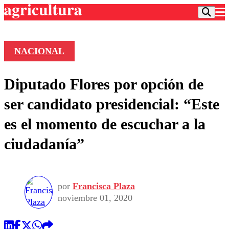
NACIONAL
Podcast
Diputado Flores por opción de
Frecuencias
Agricultura TV
ser candidato presidencial: “Este
Deportes
es el momento de escuchar a la
Entretención
Colo Colo
Noticias
ciudadanía”
Motor
Vida Social
Otros Deportes
Dato Practico
Publicaciones en medios
Seleccion Chilena
Economía
Opinión
Torneo Internacional
Internacional
por
Francisca Plaza
Programas
Torneo Nacional
Nacional
noviembre 01, 2020
Comercial
Universidad Católica
Política
Universidad de Chile
Sustentabilidad