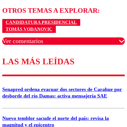
OTROS TEMAS A EXPLORAR:
CANDIDATURA PRESIDENCIAL
TOMÁS VODANOVIC
Ver comentarios
LAS MÁS LEÍDAS
Los comentarios son moderados para garantizar un
diálogo respetuoso.
Nombre
Senapred ordena evacuar dos sectores de Carahue por
Correo
desborde del río Damas: activa mensajería SAE
Nuevo temblor sacude el norte del país: revisa la
magnitud y el epicentro
Enviar comentario