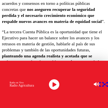
acuerdos y consensos en torno a políticas públicas
concretas que
nos aseguren recuperar la seguridad
perdida y el necesario crecimiento económico que
respalde nuevos avances en materia de equidad social
”.
“La tercera Cuenta Pública es la oportunidad que tiene el
Ejecutivo para hacer un balance sobre los avances y los
retrasos en materia de gestión, hablarle al país de sus
problemas y también de las oportunidades futuras,
planteando una agenda realista y acotada que se
enfoque en resolver los problemas más urgentes de las
familias chilenas
y así, mostrar que se tiene vocación
democrática”.
Radio en Vivo
En tanto, sobre la promesa del CAE, la representante
Radio Agricultura
DC aclaró que “es fundamental que se pueda revisar todo
el sistema de financiamiento de la educación superior. Las
condiciones que teníamos el 2011 eran muy distintas antes