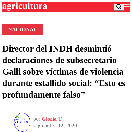
NACIONAL
Podcast
Director del INDH desmintió
Frecuencias
Agricultura TV
declaraciones de subsecretario
Deportes
Galli sobre víctimas de violencia
Entretención
Colo Colo
Noticias
durante estallido social: “Esto es
Motor
Vida Social
Otros Deportes
Dato Practico
profundamente falso”
Publicaciones en medios
Seleccion Chilena
Economía
Opinión
Torneo Internacional
Internacional
Programas
Torneo Nacional
Nacional
Comercial
por
Gloria T.
Universidad Católica
Política
septiembre 12, 2020
Universidad de Chile
Sustentabilidad