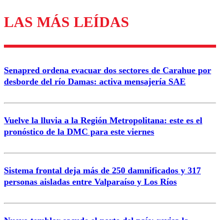
LAS MÁS LEÍDAS
Los comentarios son moderados para garantizar un
diálogo respetuoso.
Nombre
Senapred ordena evacuar dos sectores de Carahue por
Correo
desborde del río Damas: activa mensajería SAE
Vuelve la lluvia a la Región Metropolitana: este es el
pronóstico de la DMC para este viernes
Enviar comentario
Sistema frontal deja más de 250 damnificados y 317
personas aisladas entre Valparaíso y Los Ríos