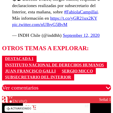
declaraciones realizadas por subsecretario del
Interior, esta mañana, sobre
#FabiolaCampillai
.
Más información en
https://t.co/yGR21ux2KY
pic.twitter.com/nUIbyG5BvM
— INDH Chile (@inddhh)
September 12, 2020
OTROS TEMAS A EXPLORAR:
DESTACADA 1
INSTITUTO NACIONAL DE DERECHOS HUMANOS
JUAN FRANCISCO GALLI
SERGIO MICCO
SUBSECRETARIO DEL INTERIOR
Ver comentarios
Señal 1
EN VIVO
Los comentarios son moderados para garantizar un
diálogo respetuoso.