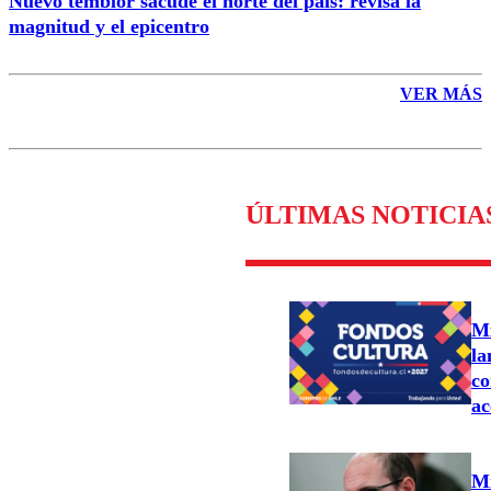
Nuevo temblor sacude el norte del país: revisa la
magnitud y el epicentro
VER MÁS
ÚLTIMAS NOTICIA
Mi
la
co
ac
Mi