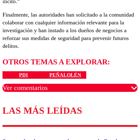
ilícito.”
Finalmente, las autoridades han solicitado a la comunidad
colaborar con cualquier información relevante para la
investigación y han instado a los dueños de negocios a
reforzar sus medidas de seguridad para prevenir futuros
delitos.
OTROS TEMAS A EXPLORAR:
PDI
PEÑALOLÉN
Ver comentarios
LAS MÁS LEÍDAS
Los comentarios son moderados para garantizar un
diálogo respetuoso.
Nombre