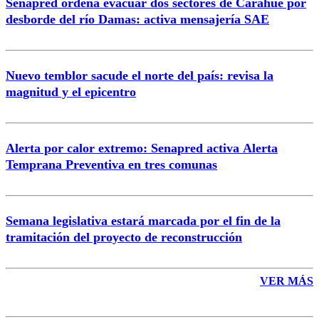
Senapred ordena evacuar dos sectores de Carahue por
Correo
desborde del río Damas: activa mensajería SAE
Nuevo temblor sacude el norte del país: revisa la
magnitud y el epicentro
Enviar comentario
Alerta por calor extremo: Senapred activa Alerta
Temprana Preventiva en tres comunas
Semana legislativa estará marcada por el fin de la
tramitación del proyecto de reconstrucción
VER MÁS