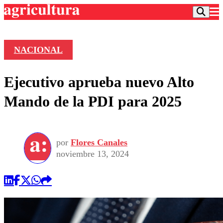
NACIONAL
Podcast
Ejecutivo aprueba nuevo Alto
Frecuencias
Agricultura TV
Mando de la PDI para 2025
Deportes
Entretención
Colo Colo
Noticias
Motor
por
Flores Canales
Vida Social
Otros Deportes
Dato Practico
noviembre 13, 2024
Publicaciones en medios
Seleccion Chilena
Economía
Opinión
Torneo Internacional
Internacional
Programas
Torneo Nacional
Nacional
Comercial
Universidad Católica
Política
Universidad de Chile
Sustentabilidad