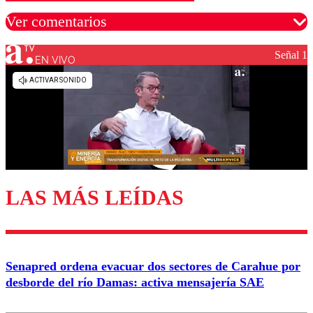
Ver comentarios
Señal 1
EN VIVO
Los comentarios son moderados para garantizar un
diálogo respetuoso.
Nombre
Correo
LAS MÁS LEÍDAS
Enviar comentario
Senapred ordena evacuar dos sectores de Carahue por
desborde del río Damas: activa mensajería SAE