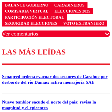
BALANCE GOBIERNO
CARABINEROS
COMISARIA VIRTUAL
ELECCIONES 2025
PARTICIPACIÓN ELECTORAL
SEGURIDAD ELECCIONES
VOTO EXTRANJERO
Ver comentarios
LAS MÁS LEÍDAS
Los comentarios son moderados para garantizar un
diálogo respetuoso.
Nombre
Senapred ordena evacuar dos sectores de Carahue por
Correo
desborde del río Damas: activa mensajería SAE
Nuevo temblor sacude el norte del país: revisa la
magnitud y el epicentro
Enviar comentario