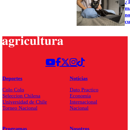
¿T
ma
no
cu
Deportes
Noticias
Colo Colo
Dato Practico
Seleccion Chilena
Economía
Universidad de Chile
Internacional
Torneo Nacional
Nacional
Programas
Nosotros