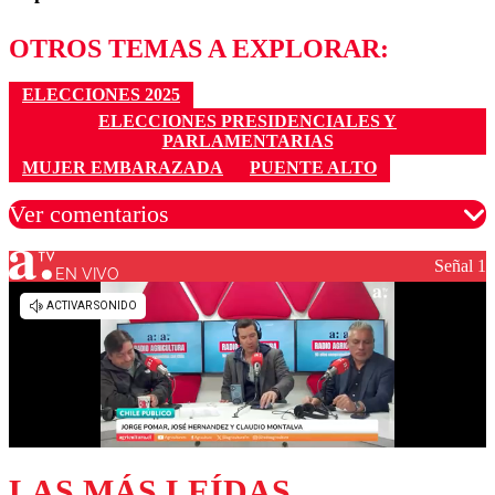
OTROS TEMAS A EXPLORAR:
ELECCIONES 2025
ELECCIONES PRESIDENCIALES Y
PARLAMENTARIAS
MUJER EMBARAZADA
PUENTE ALTO
Ver comentarios
Señal 1
EN VIVO
Los comentarios son moderados para garantizar un
diálogo respetuoso.
Nombre
Correo
LAS MÁS LEÍDAS