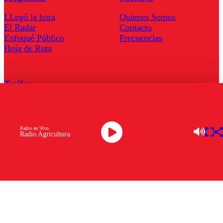
LLegó la hora
Quienes Somos
El Radar
Contacto
Enfoqué Público
Frecuencias
Hoja de Ruta
Tarifas
Comercial
Tarifas Servel Radio
Radio en Vivo
Radio Agricultura
Radio en Vivo
TV en Vivo
Descarga la APP