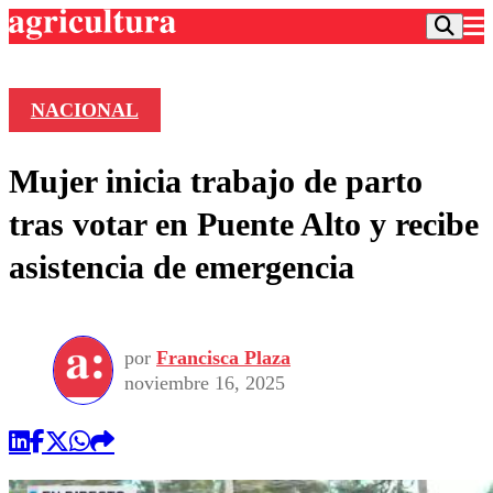
NACIONAL
Podcast
Mujer inicia trabajo de parto
Frecuencias
Agricultura TV
tras votar en Puente Alto y recibe
Deportes
asistencia de emergencia
Entretención
Colo Colo
Noticias
Motor
Vida Social
Otros Deportes
Dato Practico
Publicaciones en medios
por
Francisca Plaza
Seleccion Chilena
Economía
Opinión
noviembre 16, 2025
Torneo Internacional
Internacional
Programas
Torneo Nacional
Nacional
Comercial
Universidad Católica
Política
Universidad de Chile
Sustentabilidad