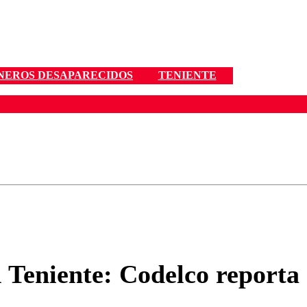
NEROS DESAPARECIDOS
TENIENTE
ados para garantizar un diálogo respetuoso.
Correo
Enviar c
Teniente: Codelco reporta 