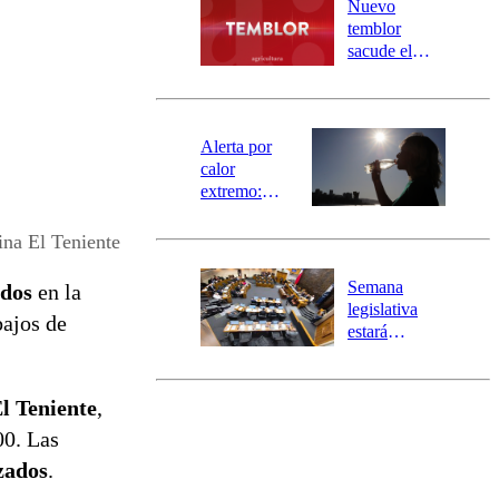
Nuevo
activa
temblor
mensajería
sacude el
SAE
norte del país:
revisa la
magnitud y el
epicentro
Alerta por
calor
extremo:
Senapred
activa Alerta
na El Teniente
Temprana
Preventiva en
Semana
ados
en la
tres comunas
legislativa
bajos de
estará
marcada por
el fin de la
tramitación
l Teniente
,
del proyecto
00. Las
de
reconstrucción
izados
.