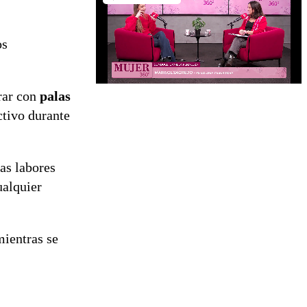
os
rar con
palas
ctivo durante
as labores
ualquier
ientras se