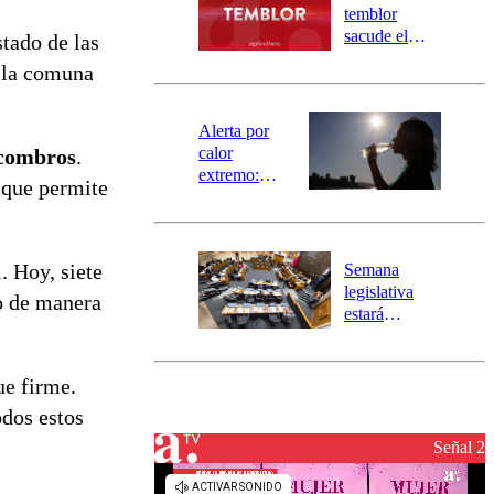
activa
temblor
mensajería
sacude el
stado de las
SAE
norte del país:
n la comuna
revisa la
magnitud y el
epicentro
Alerta por
calor
scombros
.
extremo:
o que permite
Senapred
activa Alerta
Temprana
Preventiva en
. Hoy, siete
Semana
tres comunas
legislativa
do de manera
estará
marcada por
el fin de la
tramitación
ue firme.
del proyecto
dos estos
de
reconstrucción
Señal 2