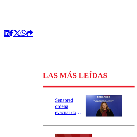
LAS MÁS LEÍDAS
Senapred
ordena
evacuar dos
sectores de
Carahue por
desborde del
río Damas: