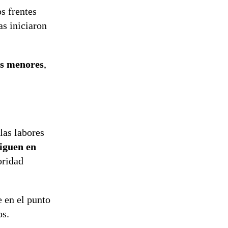
s frentes
as iniciaron
os menores
,
las labores
siguen en
oridad
e en el punto
os.