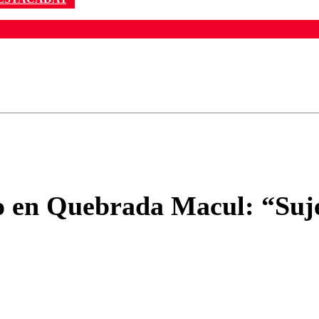
ados para garantizar un diálogo respetuoso.
Correo
Enviar c
o en Quebrada Macul: “Sujet