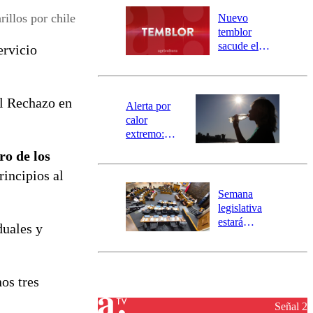
río Damas:
rillos por chile
Nuevo
activa
temblor
mensajería
sacude el
ervicio
SAE
norte del país:
revisa la
magnitud y el
el Rechazo en
epicentro
Alerta por
calor
extremo:
Senapred
ro de los
activa Alerta
rincipios al
Temprana
Preventiva en
Semana
tres comunas
legislativa
estará
duales y
marcada por
el fin de la
tramitación
del proyecto
os tres
de
reconstrucción
Señal 2