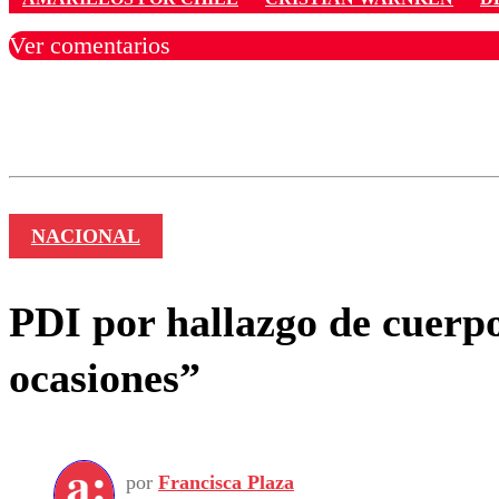
Ver comentarios
Los comentarios son moder
Nombre
NACIONAL
PDI por hallazgo de cuerp
ocasiones”
por
Francisca Plaza