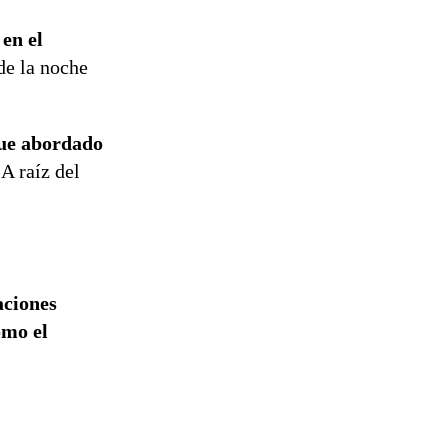
en el
de la noche
ue abordado
 A raíz del
aciones
omo el