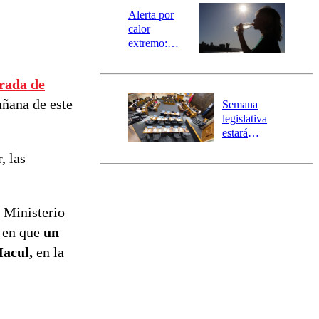
epicentro
Alerta por
calor
extremo:
Senapred
activa Alerta
rada de
Temprana
Preventiva en
añana de este
Semana
tres comunas
legislativa
estará
marcada por
, las
el fin de la
tramitación
del proyecto
de
l Ministerio
reconstrucción
s en que
un
Macul,
en la