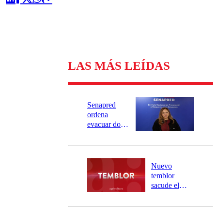
LAS MÁS LEÍDAS
Senapred
ordena
evacuar dos
sectores de
Carahue por
desborde del
río Damas:
Nuevo
activa
temblor
mensajería
sacude el
SAE
norte del país:
revisa la
magnitud y el