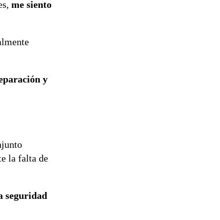
es,
me siento
reconstrucción
ialmente
reparación y
njunto
e la falta de
a seguridad