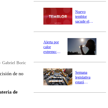
Carahue por
desborde del
río Damas:
Nuevo
activa
temblor
mensajería
sacude el
SAE
norte del país:
revisa la
magnitud y el
epicentro
Alerta por
calor
extremo:
Senapred
activa Alerta
– Gabriel Boric
Temprana
Preventiva en
Semana
cisión de no
tres comunas
legislativa
estará
marcada por
ateria de
el fin de la
tramitación
del proyecto
de