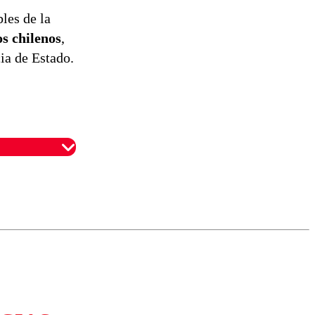
les de la
os chilenos
,
cia de Estado.
omentario