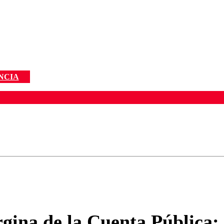
NCIA
ados para garantizar un diálogo respetuoso.
Correo
Enviar c
gina de la Cuenta Pública: