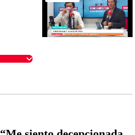
omentario
 “Me siento decepcionada