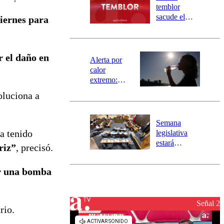
activa
temblor
mensajería
sacude el
iernes para
SAE
norte del país:
revisa la
magnitud y el
r el daño en
epicentro
Alerta por
calor
extremo:
Senapred
oluciona a
activa Alerta
Temprana
Preventiva en
Semana
tres comunas
a tenido
legislativa
estará
riz”
, precisó.
marcada por
el fin de la
or una bomba
tramitación
del proyecto
de
reconstrucción
Señal 2
rio.