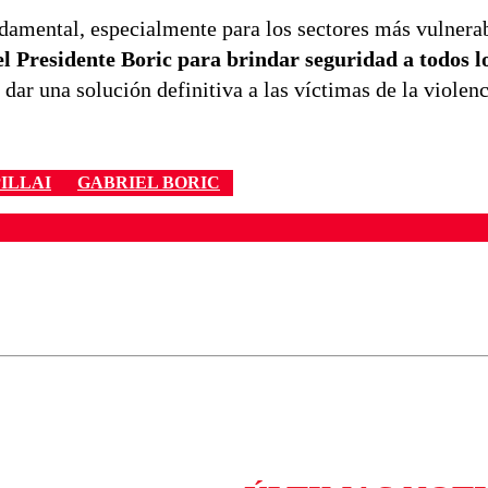
damental, especialmente para los sectores más vulnerab
el Presidente Boric para brindar seguridad a todos l
dar una solución definitiva a las víctimas de la violen
ILLAI
GABRIEL BORIC
ados para garantizar un diálogo respetuoso.
Correo
Enviar c