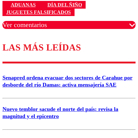
ADUANAS
DÍA DEL ÑIÑO
JUGUETES FALSIFICADOS
Ver comentarios
LAS MÁS LEÍDAS
Los comentarios son moderados para garantizar un
diálogo respetuoso.
Nombre
Senapred ordena evacuar dos sectores de Carahue por
Correo
desborde del río Damas: activa mensajería SAE
Nuevo temblor sacude el norte del país: revisa la
magnitud y el epicentro
Enviar comentario