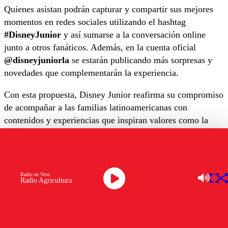
Quienes asistan podrán capturar y compartir sus mejores
momentos en redes sociales utilizando el hashtag
#DisneyJunior
y así sumarse a la conversación online
junto a otros fanáticos. Además, en la cuenta oficial
@disneyjuniorla
se estarán publicando más sorpresas y
novedades que complementarán la experiencia.
Con esta propuesta, Disney Junior reafirma su compromiso
de acompañar a las familias latinoamericanas con
contenidos y experiencias que inspiran valores como la
amistad, la cooperación y la imaginación, esta vez
llevando esa magia más allá de la pantalla para que los
niños puedan vivirla de cerca.
Radio en Vivo
Radio Agricultura
OTROS TEMAS A EXPLORAR:
DÍA DEL ÑIÑO
DISNEY
PANORAMAS
Ver comentarios