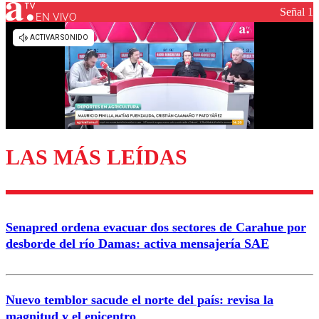
Señal 1
EN VIVO
Los comentarios son moderados para garantizar un
diálogo respetuoso.
Nombre
Correo
LAS MÁS LEÍDAS
Enviar comentario
Senapred ordena evacuar dos sectores de Carahue por
desborde del río Damas: activa mensajería SAE
Nuevo temblor sacude el norte del país: revisa la
magnitud y el epicentro