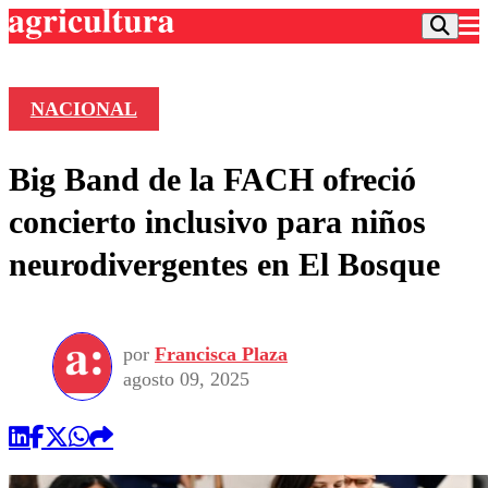
NACIONAL
Podcast
Big Band de la FACH ofreció
Frecuencias
Agricultura TV
concierto inclusivo para niños
Deportes
neurodivergentes en El Bosque
Entretención
Colo Colo
Noticias
Motor
Vida Social
Otros Deportes
Dato Practico
Publicaciones en medios
por
Francisca Plaza
Seleccion Chilena
Economía
Opinión
agosto 09, 2025
Torneo Internacional
Internacional
Programas
Torneo Nacional
Nacional
Comercial
Universidad Católica
Política
Universidad de Chile
Sustentabilidad