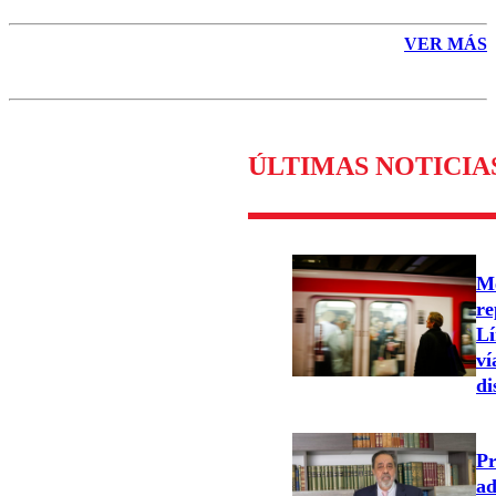
VER MÁS
ÚLTIMAS NOTICIA
Me
re
Lí
ví
di
Pr
ad