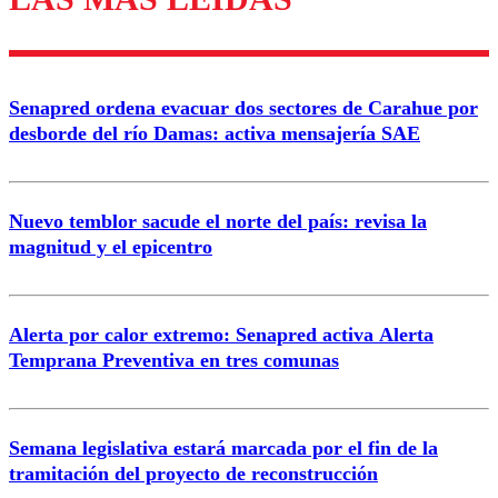
diálogo respetuoso.
Nombre
Senapred ordena evacuar dos sectores de Carahue por
Correo
desborde del río Damas: activa mensajería SAE
Nuevo temblor sacude el norte del país: revisa la
magnitud y el epicentro
Enviar comentario
Alerta por calor extremo: Senapred activa Alerta
Temprana Preventiva en tres comunas
Semana legislativa estará marcada por el fin de la
tramitación del proyecto de reconstrucción