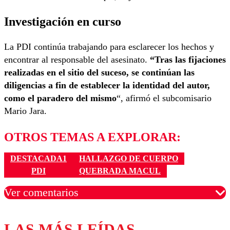
Investigación en curso
La PDI continúa trabajando para esclarecer los hechos y
encontrar al responsable del asesinato.
“Tras las fijaciones
realizadas en el sitio del suceso, se continúan las
diligencias a fin de establecer la identidad del autor,
como el paradero del mismo
“, afirmó el subcomisario
Mario Jara.
OTROS TEMAS A EXPLORAR:
DESTACADA1
HALLAZGO DE CUERPO
PDI
QUEBRADA MACUL
Ver comentarios
LAS MÁS LEÍDAS
Los comentarios son moderados para garantizar un