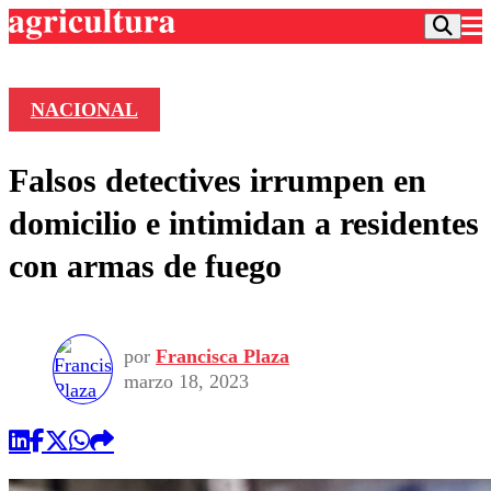
NACIONAL
Podcast
Falsos detectives irrumpen en
Frecuencias
Agricultura TV
domicilio e intimidan a residentes
Deportes
con armas de fuego
Entretención
Colo Colo
Noticias
Motor
Vida Social
Otros Deportes
Dato Practico
Publicaciones en medios
por
Francisca Plaza
Seleccion Chilena
Economía
Opinión
marzo 18, 2023
Torneo Internacional
Internacional
Programas
Torneo Nacional
Nacional
Comercial
Universidad Católica
Política
Universidad de Chile
Sustentabilidad