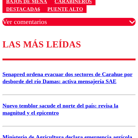
BAJOS DE MENA
CARABINEROS
DESTACADA6
PUENTE ALTO
Ver comentarios
LAS MÁS LEÍDAS
Los comentarios son moderados para garantizar un
diálogo respetuoso.
Nombre
Senapred ordena evacuar dos sectores de Carahue por
Correo
desborde del río Damas: activa mensajería SAE
Nuevo temblor sacude el norte del país: revisa la
magnitud y el epicentro
Enviar comentario
Ministerio de Agricultura declara emergencia agrícola