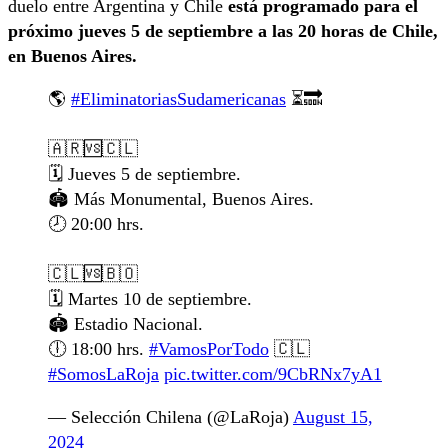
duelo entre Argentina y Chile
está programado para el
próximo jueves 5 de septiembre a las 20 horas de Chile,
en Buenos Aires.
🌎
#EliminatoriasSudamericanas
⏳🔜
🇦🇷🆚🇨🇱
🗓️ Jueves 5 de septiembre.
🏟️ Más Monumental, Buenos Aires.
🕗 20:00 hrs.
🇨🇱🆚🇧🇴
🗓️ Martes 10 de septiembre.
🏟️ Estadio Nacional.
🕕 18:00 hrs.
#VamosPorTodo
🇨🇱
#SomosLaRoja
pic.twitter.com/9CbRNx7yA1
— Selección Chilena (@LaRoja)
August 15,
2024