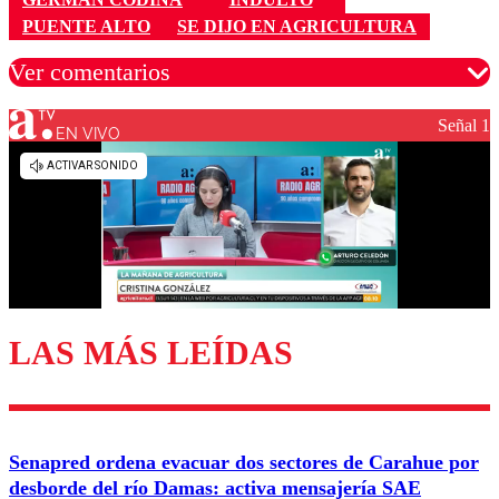
PUENTE ALTO
SE DIJO EN AGRICULTURA
Ver comentarios
Señal 1
EN VIVO
Los comentarios son moderados para garantizar un
diálogo respetuoso.
Nombre
Correo
LAS MÁS LEÍDAS
Enviar comentario
Senapred ordena evacuar dos sectores de Carahue por
desborde del río Damas: activa mensajería SAE