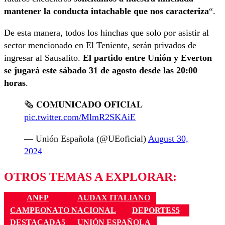
mantener la conducta intachable que nos caracteriza
“.
De esta manera, todos los hinchas que solo por asistir al
sector mencionado en El Teniente, serán privados de
ingresar al Sausalito.
El partido entre Unión y Everton
se jugará este sábado 31 de agosto desde las 20:00
horas
.
🗞️ 𝐂𝐎𝐌𝐔𝐍𝐈𝐂𝐀𝐃𝐎 𝐎𝐅𝐈𝐂𝐈𝐀𝐋
pic.twitter.com/MlmR2SKAiE
— Unión Española (@UEoficial)
August 30,
2024
OTROS TEMAS A EXPLORAR:
ANFP
AUDAX ITALIANO
CAMPEONATO NACIONAL
DEPORTES5
DESTACADA5
UNIÓN ESPAÑOLA