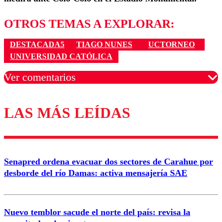
OTROS TEMAS A EXPLORAR:
DESTACADA5
TIAGO NUNES
UCTORNEO
UNIVERSIDAD CATÓLICA
Ver comentarios
LAS MÁS LEÍDAS
Los comentarios son moderados para garantizar un
diálogo respetuoso.
Nombre
Senapred ordena evacuar dos sectores de Carahue por
Correo
desborde del río Damas: activa mensajería SAE
Nuevo temblor sacude el norte del país: revisa la