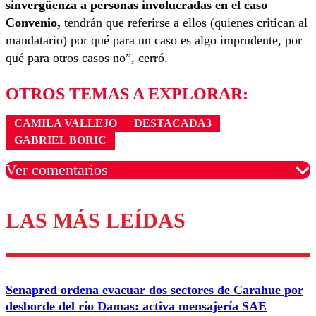
sinvergüenza a personas involucradas en el caso
Convenio,
tendrán que referirse a ellos (quienes critican al
mandatario) por qué para un caso es algo imprudente, por
qué para otros casos no”, cerró.
OTROS TEMAS A EXPLORAR:
CAMILA VALLEJO
DESTACADA3
GABRIEL BORIC
Ver comentarios
LAS MÁS LEÍDAS
Los comentarios son moderados para garantizar un
diálogo respetuoso.
Nombre
Senapred ordena evacuar dos sectores de Carahue por
Correo
desborde del río Damas: activa mensajería SAE