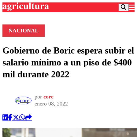
NACIONAL
Podcast
Gobierno de Boric espera subir el
Frecuencias
Agricultura TV
salario mínimo a un piso de $400
Deportes
mil durante 2022
Entretención
Colo Colo
Noticias
Motor
Vida Social
Otros Deportes
Dato Practico
por
core
Publicaciones en medios
Seleccion Chilena
Economía
enero 08, 2022
Opinión
Torneo Internacional
Internacional
Programas
Torneo Nacional
Nacional
Comercial
Universidad Católica
Política
Universidad de Chile
Sustentabilidad