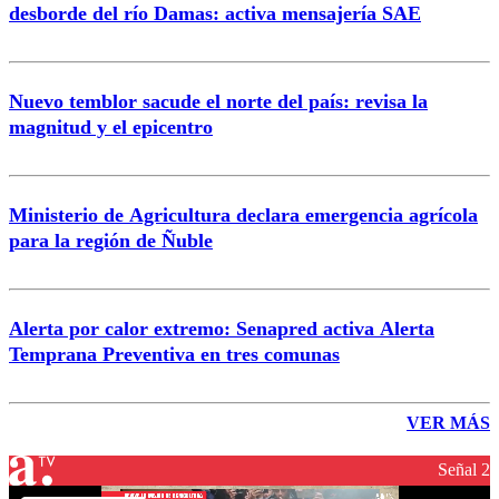
desborde del río Damas: activa mensajería SAE
Nuevo temblor sacude el norte del país: revisa la
magnitud y el epicentro
Ministerio de Agricultura declara emergencia agrícola
para la región de Ñuble
Alerta por calor extremo: Senapred activa Alerta
Temprana Preventiva en tres comunas
VER MÁS
Señal 2