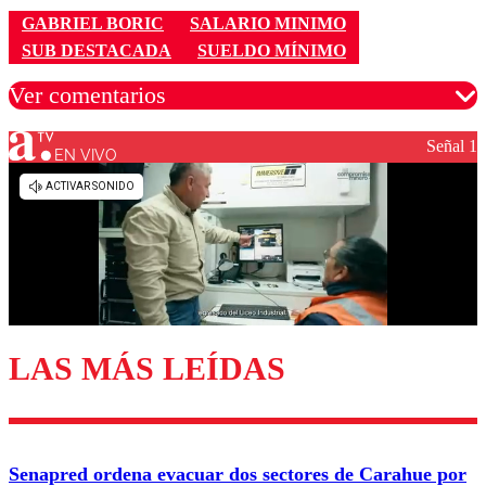
GABRIEL BORIC
SALARIO MINIMO
SUB DESTACADA
SUELDO MÍNIMO
Ver comentarios
Señal 1
EN VIVO
Los comentarios son moderados para garantizar un
diálogo respetuoso.
Nombre
Correo
LAS MÁS LEÍDAS
Enviar comentario
Senapred ordena evacuar dos sectores de Carahue por