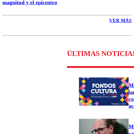
magnitud y el epicentro
VER MÁS
ÚLTIMAS NOTICIA
Mi
la
co
ac
Mi
ca