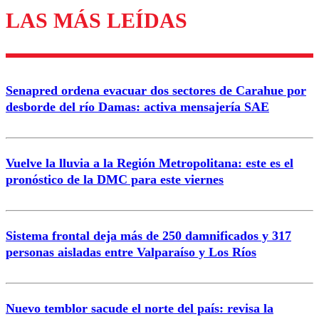
LAS MÁS LEÍDAS
Los comentarios son moderados para garantizar un
diálogo respetuoso.
Nombre
Senapred ordena evacuar dos sectores de Carahue por
Correo
desborde del río Damas: activa mensajería SAE
Vuelve la lluvia a la Región Metropolitana: este es el
pronóstico de la DMC para este viernes
Enviar comentario
Sistema frontal deja más de 250 damnificados y 317
personas aisladas entre Valparaíso y Los Ríos
Nuevo temblor sacude el norte del país: revisa la