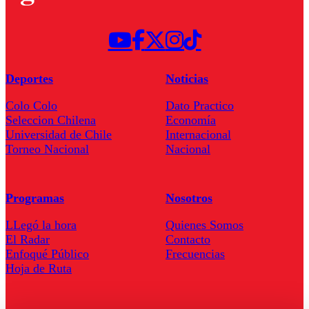
Deportes
Noticias
Colo Colo
Dato Practico
Seleccion Chilena
Economía
Universidad de Chile
Internacional
Torneo Nacional
Nacional
Programas
Nosotros
LLegó la hora
Quienes Somos
El Radar
Contacto
Enfoqué Público
Frecuencias
Hoja de Ruta