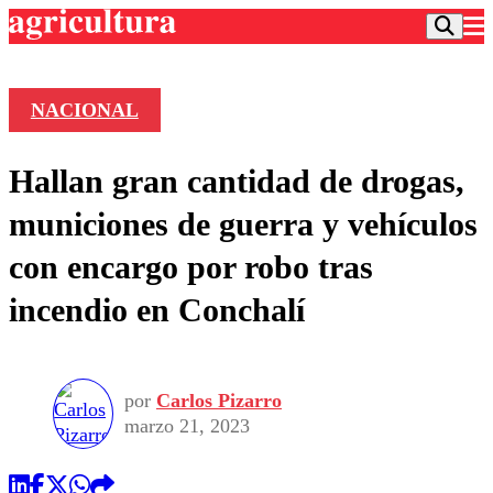
NACIONAL
Podcast
Hallan gran cantidad de drogas,
Frecuencias
Agricultura TV
municiones de guerra y vehículos
Deportes
con encargo por robo tras
Entretención
Colo Colo
Noticias
incendio en Conchalí
Motor
Vida Social
Otros Deportes
Dato Practico
Publicaciones en medios
Seleccion Chilena
Economía
Opinión
Torneo Internacional
Internacional
por
Carlos Pizarro
Programas
Torneo Nacional
Nacional
marzo 21, 2023
Comercial
Universidad Católica
Política
Universidad de Chile
Sustentabilidad