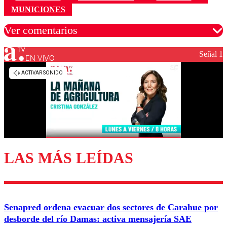
MUNICIONES
Ver comentarios
Señal 1
EN VIVO
Los comentarios son moderados para garantizar un
diálogo respetuoso.
Nombre
Correo
LAS MÁS LEÍDAS
Enviar comentario
Senapred ordena evacuar dos sectores de Carahue por
desborde del río Damas: activa mensajería SAE