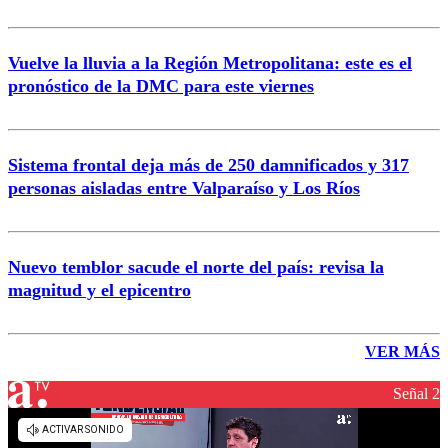
Vuelve la lluvia a la Región Metropolitana: este es el
pronóstico de la DMC para este viernes
Sistema frontal deja más de 250 damnificados y 317
personas aisladas entre Valparaíso y Los Ríos
Nuevo temblor sacude el norte del país: revisa la
magnitud y el epicentro
VER MÁS
Señal 2