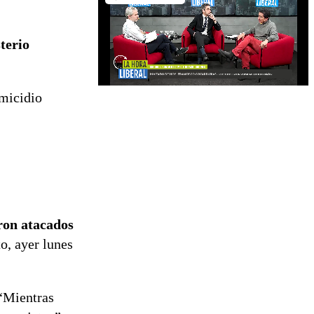
terio
omicidio
ron atacados
to, ayer lunes
. “Mientras