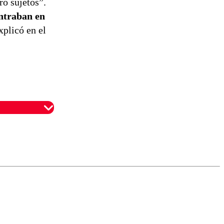
ro sujetos”.
ontraban en
xplicó en el
omentario