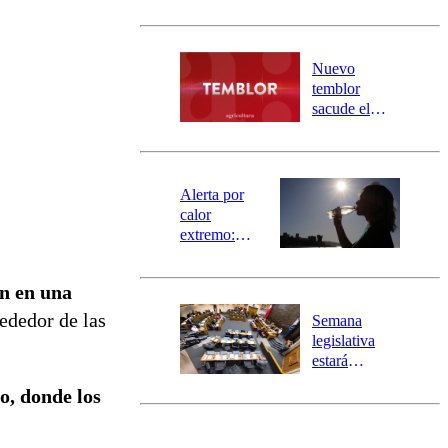
sectores de
Carahue por
desborde del
río Damas:
Nuevo
activa
temblor
mensajería
sacude el
SAE
norte del país:
revisa la
magnitud y el
epicentro
Alerta por
calor
extremo:
Senapred
activa Alerta
n en una
Temprana
Preventiva en
ededor de las
Semana
tres comunas
legislativa
estará
marcada por
no, donde los
el fin de la
tramitación
del proyecto