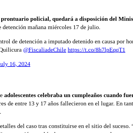
prontuario policial, quedará a disposición del Minis
de detención mañana miércoles 17 de julio.
ntrol de detención a imputado detenido en causa por h
 Quilicura
@FiscaliadeChile
https://t.co/8h7lpEqqT1
July 16, 2024
de
adolescentes celebraba un cumpleaños cuando fue
es de entre 13 y 17 años fallecieron en el lugar. En tan
.
detalles del caso tras constituirse en el sitio del suceso