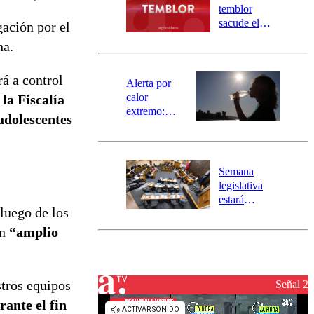
activa
temblor
mensajería
sacude el
gación por el
SAE
norte del país:
na.
revisa la
magnitud y el
rá a control
epicentro
Alerta por
calor
 la Fiscalía
extremo:
adolescentes
Senapred
activa Alerta
Temprana
Preventiva en
Semana
tres comunas
legislativa
estará
 luego de los
marcada por
el fin de la
un
“amplio
tramitación
del proyecto
de
reconstrucción
stros equipos
Señal 2
rante el fin