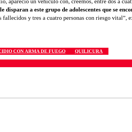
io, apareció un vehículo con, creemos, entre dos a cuat
le disparan a este grupo de adolescentes que se enc
 fallecidos y tres a cuatro personas con riesgo vital”, e
IDIO CON ARMA DE FUEGO
QUILICURA
ados para garantizar un diálogo respetuoso.
Correo
Enviar c