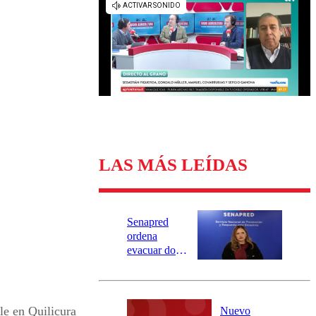
Universidad Católica
Política
Universidad de Chile
Sustentabilidad
LAS MÁS LEÍDAS
Senapred
ordena
evacuar dos
sectores de
Carahue por
desborde del
río Damas:
le en Quilicura
Nuevo