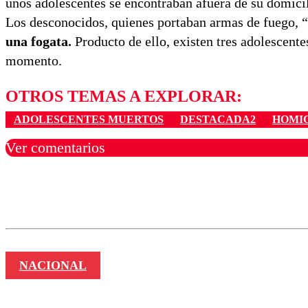
unos adolescentes se encontraban afuera de su domicil
Los desconocidos, quienes portaban armas de fuego, “
una fogata.
Producto de ello, existen tres adolescentes
momento.
OTROS TEMAS A EXPLORAR:
ADOLESCENTES MUERTOS
DESTACADA2
HOMIC
Ver comentarios
Los comentarios son moder
Nombre
NACIONAL