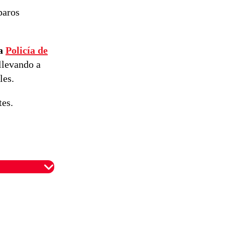
de
paros
reconstrucción
la
Policía de
llevando a
les.
tes.