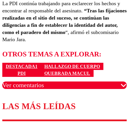
La PDI continúa trabajando para esclarecer los hechos y
encontrar al responsable del asesinato.
“Tras las fijaciones
realizadas en el sitio del suceso, se continúan las
diligencias a fin de establecer la identidad del autor,
como el paradero del mismo
“, afirmó el subcomisario
Mario Jara.
OTROS TEMAS A EXPLORAR:
DESTACADA1
HALLAZGO DE CUERPO
PDI
QUEBRADA MACUL
Ver comentarios
LAS MÁS LEÍDAS
Los comentarios son moderados para garantizar un
diálogo respetuoso.
Nombre