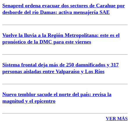
Senapred ordena evacuar dos sectores de Carahue por
Correo
desborde del río Damas: activa mensajería SAE
Vuelve la lluvia a la Región Metropolitana: este es el
pronóstico de la DMC para este viernes
Enviar comentario
Sistema frontal deja más de 250 damnificados y 317
personas aisladas entre Valparaíso y Los Ríos
Nuevo temblor sacude el norte del país: revisa la
magnitud y el epicentro
VER MÁS