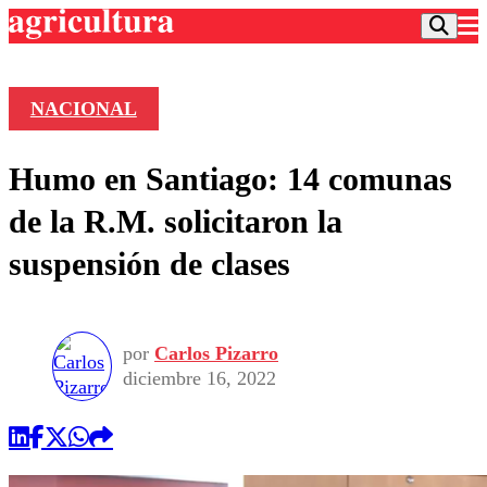
NACIONAL
Podcast
Humo en Santiago: 14 comunas
Frecuencias
Agricultura TV
de la R.M. solicitaron la
Deportes
suspensión de clases
Entretención
Colo Colo
Noticias
Motor
Vida Social
Otros Deportes
Dato Practico
Publicaciones en medios
por
Carlos Pizarro
Seleccion Chilena
Economía
Opinión
diciembre 16, 2022
Torneo Internacional
Internacional
Programas
Torneo Nacional
Nacional
Comercial
Universidad Católica
Política
Universidad de Chile
Sustentabilidad