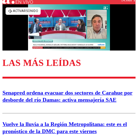
EN VIVO
Los comentarios son moderados para garantizar un
diálogo respetuoso.
Nombre
Correo
LAS MÁS LEÍDAS
Enviar comentario
Senapred ordena evacuar dos sectores de Carahue por
desborde del río Damas: activa mensajería SAE
Vuelve la lluvia a la Región Metropolitana: este es el
pronóstico de la DMC para este viernes