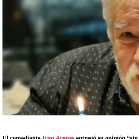
El comediante
Iván Arenas
entregó su opinión “sin 