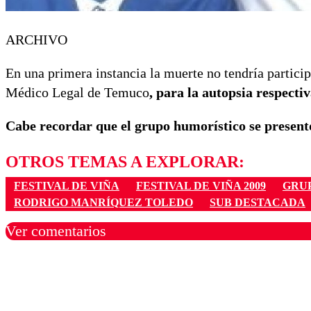
ARCHIVO
En una primera instancia la muerte no tendría particip
Médico Legal de Temuco
, para la autopsia respecti
Cabe recordar que el grupo humorístico se presentó
OTROS TEMAS A EXPLORAR:
FESTIVAL DE VIÑA
FESTIVAL DE VIÑA 2009
GRU
RODRIGO MANRÍQUEZ TOLEDO
SUB DESTACADA
Ver comentarios
Los comentarios son moder
Nombre