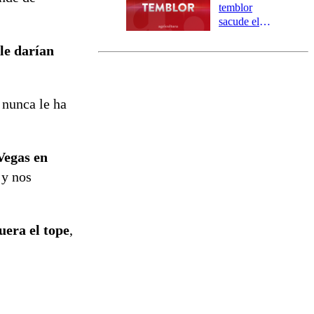
Valparaíso y
temblor
Los Ríos
sacude el
norte del país:
 le darían
revisa la
magnitud y el
epicentro
 nunca le ha
Vegas en
 y nos
uera el tope
,