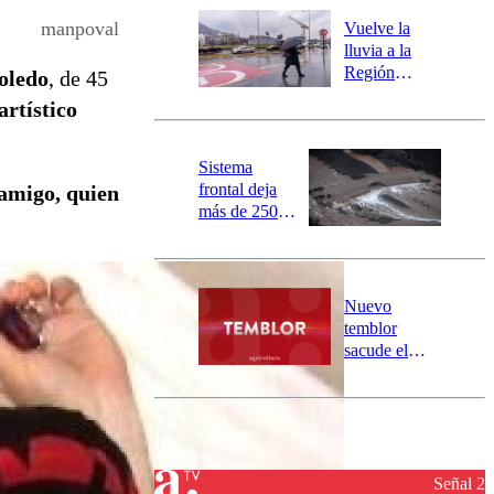
río Damas:
manpoval
Vuelve la
activa
lluvia a la
mensajería
Región
oledo
, de 45
SAE
Metropolitana:
rtístico
este es el
pronóstico de
la DMC para
Sistema
este viernes
frontal deja
 amigo, quien
más de 250
damnificados
y 317
personas
aisladas entre
Nuevo
Valparaíso y
temblor
Los Ríos
sacude el
norte del país:
revisa la
magnitud y el
epicentro
Señal 2