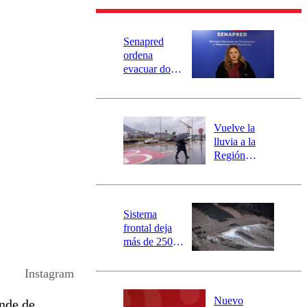
Senapred
ordena
evacuar dos
sectores de
Carahue por
desborde del
río Damas:
Vuelve la
activa
lluvia a la
mensajería
Región
SAE
Metropolitana:
este es el
pronóstico de
la DMC para
Sistema
este viernes
frontal deja
más de 250
damnificados
y 317
Instagram
personas
aisladas entre
Nuevo
ande de