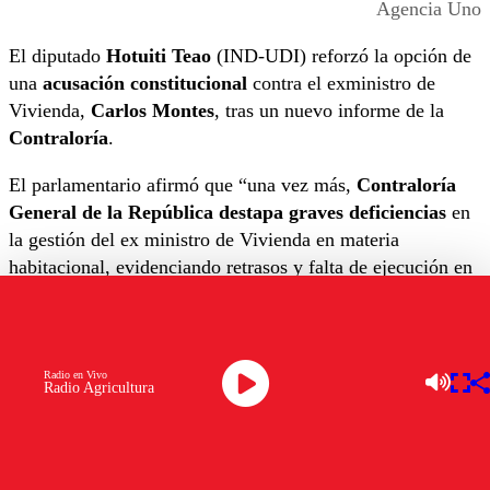
Agencia Uno
El diputado
Hotuiti Teao
(IND-UDI) reforzó la opción de
una
acusación constitucional
contra el exministro de
Vivienda,
Carlos Montes
, tras un nuevo informe de la
Contraloría
.
El parlamentario afirmó que “una vez más,
Contraloría
General de la República destapa graves deficiencias
en
la gestión del ex ministro de Vivienda en materia
habitacional, evidenciando retrasos y falta de ejecución en
iniciativas que eran urgentes”.
Críticas por gestión habitacional
Radio en Vivo
Radio Agricultura
Teao cuestionó las
irregularidades detectadas
en el Plan
de Emergencia Habitacional, especialmente en la región de
Valparaíso
. Entre los puntos más críticos, mencionó la
compra de
seis terrenos por 108 hectáreas
entre 2023 y