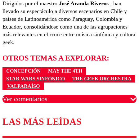
Dirigidos por el maestro
José Aranda Riveros
, han
llevado su espectáculo a diversos escenarios en Chile y
países de Latinoamérica como Paraguay, Colombia y
Ecuador, consolidándose como una de las agrupaciones
más relevantes en el cruce entre música sinfónica y cultura
geek.
OTROS TEMAS A EXPLORAR:
CONCEPCIÓN
MAY THE 4TH
STAR WARS SINFÓNICO
THE GEEK ORCHESTRA
VALPARAÍSO
Ver comentarios
LAS MÁS LEÍDAS
Los comentarios son moderados para garantizar un
diálogo respetuoso.
Nombre