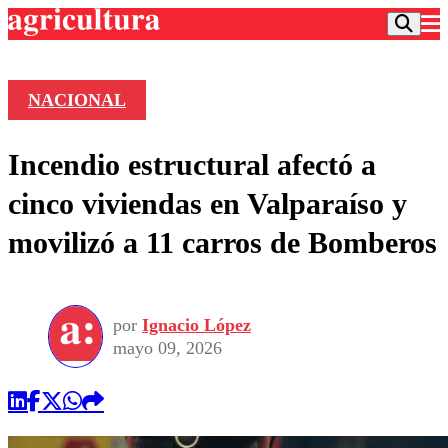
NACIONAL
Podcast
Incendio estructural afectó a
Frecuencias
Agricultura TV
cinco viviendas en Valparaíso y
Deportes
movilizó a 11 carros de Bomberos
Entretención
Colo Colo
Noticias
Motor
Vida Social
Otros Deportes
Dato Practico
Publicaciones en medios
por
Ignacio López
Seleccion Chilena
Economía
Opinión
mayo 09, 2026
Torneo Internacional
Internacional
Programas
Torneo Nacional
Nacional
Comercial
Universidad Católica
Política
Universidad de Chile
Sustentabilidad