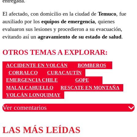
entregada.
El afectado, con domicilio en la ciudad de
Temuco
, fue
auxiliado por los
equipos de emergencia
, quienes
evaluaron sus lesiones y procedieron a su evacuación,
evitando así un
agravamiento de su estado de salud
.
OTROS TEMAS A EXPLORAR:
ACCIDENTE EN VOLCÁN
BOMBEROS
CORRALCO
CURACAUTÍN
EMERGENCIA CHILE
GOPE
MALALCAHUELLO
RESCATE EN MONTAÑA
VOLCÁN LONQUIMAY
Ver comentarios
LAS MÁS LEÍDAS
Los comentarios son moderados para garantizar un
diálogo respetuoso.