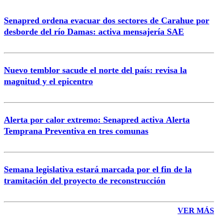
Senapred ordena evacuar dos sectores de Carahue por
Correo
desborde del río Damas: activa mensajería SAE
Nuevo temblor sacude el norte del país: revisa la
magnitud y el epicentro
Enviar comentario
Alerta por calor extremo: Senapred activa Alerta
Temprana Preventiva en tres comunas
Semana legislativa estará marcada por el fin de la
tramitación del proyecto de reconstrucción
VER MÁS