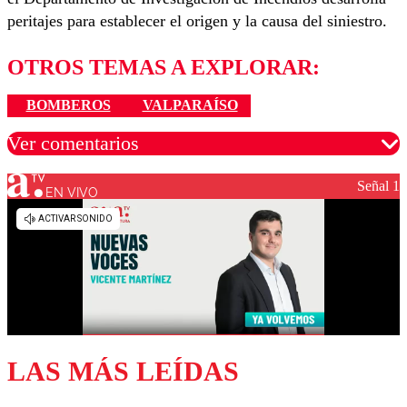
peritajes para establecer el origen y la causa del siniestro.
OTROS TEMAS A EXPLORAR:
BOMBEROS
VALPARAÍSO
Ver comentarios
Señal 1
EN VIVO
Los comentarios son moderados para garantizar un
diálogo respetuoso.
Nombre
Correo
LAS MÁS LEÍDAS