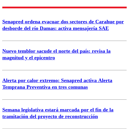
Nombre
Senapred ordena evacuar dos sectores de Carahue por
Correo
desborde del río Damas: activa mensajería SAE
Nuevo temblor sacude el norte del país: revisa la
magnitud y el epicentro
Enviar comentario
Alerta por calor extremo: Senapred activa Alerta
Temprana Preventiva en tres comunas
Semana legislativa estará marcada por el fin de la
tramitación del proyecto de reconstrucción