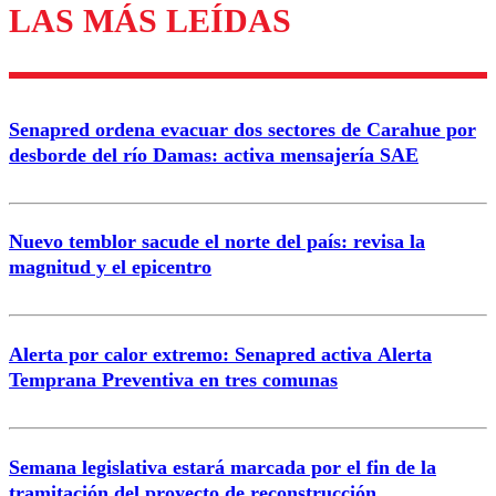
LAS MÁS LEÍDAS
Los comentarios son moderados para garantizar un
diálogo respetuoso.
Nombre
Senapred ordena evacuar dos sectores de Carahue por
Correo
desborde del río Damas: activa mensajería SAE
Nuevo temblor sacude el norte del país: revisa la
magnitud y el epicentro
Enviar comentario
Alerta por calor extremo: Senapred activa Alerta
Temprana Preventiva en tres comunas
Semana legislativa estará marcada por el fin de la
tramitación del proyecto de reconstrucción