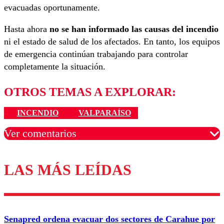
evacuadas oportunamente.
Hasta ahora
no se han informado las causas del incendio
ni el estado de salud de los afectados. En tanto, los equipos
de emergencia continúan trabajando para controlar
completamente la situación.
OTROS TEMAS A EXPLORAR:
INCENDIO
VALPARAÍSO
Ver comentarios
LAS MÁS LEÍDAS
Los comentarios son moderados para garantizar un
diálogo respetuoso.
Nombre
Senapred ordena evacuar dos sectores de Carahue por
Correo