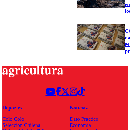
em
lo
C
na
M
pr
Deportes
Noticias
Colo Colo
Dato Practico
Seleccion Chilena
Economía