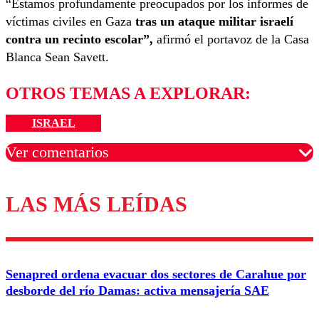
“Estamos profundamente preocupados por los informes de
víctimas civiles en Gaza
tras un ataque militar israelí
contra un recinto escolar”,
afirmó el portavoz de la Casa
Blanca Sean Savett.
OTROS TEMAS A EXPLORAR:
ISRAEL
Ver comentarios
LAS MÁS LEÍDAS
Los comentarios son moderados para garantizar un
diálogo respetuoso.
Nombre
Senapred ordena evacuar dos sectores de Carahue por
Correo
desborde del río Damas: activa mensajería SAE