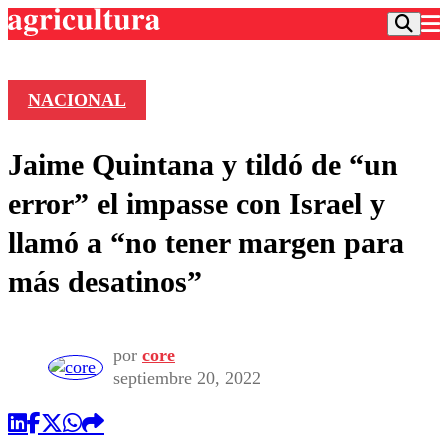
NACIONAL
Podcast
Jaime Quintana y tildó de “un
Frecuencias
Agricultura TV
error” el impasse con Israel y
Deportes
llamó a “no tener margen para
Entretención
Colo Colo
Noticias
más desatinos”
Motor
Vida Social
Otros Deportes
Dato Practico
Publicaciones en medios
Seleccion Chilena
Economía
Opinión
Torneo Internacional
Internacional
por
core
Programas
septiembre 20, 2022
Torneo Nacional
Nacional
Comercial
Universidad Católica
Política
Universidad de Chile
Sustentabilidad