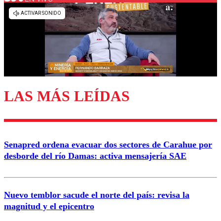
Los comentarios son moderados para garantizar un
diálogo respetuoso.
Nombre
Correo
LAS MÁS LEÍDAS
Enviar comentario
Senapred ordena evacuar dos sectores de Carahue por
desborde del río Damas: activa mensajería SAE
Nuevo temblor sacude el norte del país: revisa la
magnitud y el epicentro