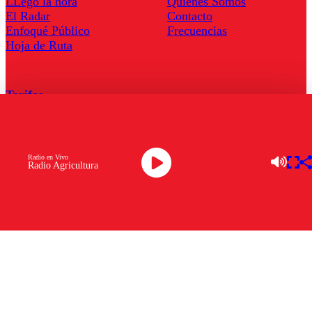
LLegó la hora
Quienes Somos
El Radar
Contacto
Enfoqué Público
Frecuencias
Hoja de Ruta
Tarifas
Comercial
Tarifas Servel Radio
Radio en Vivo
Radio Agricultura
Radio en Vivo
TV en Vivo
Descarga la APP