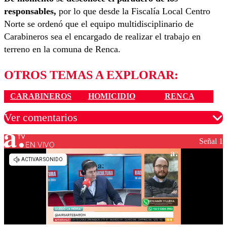
responsables,
por lo que desde la Fiscalía Local Centro
Norte se ordenó que el equipo multidisciplinario de
Carabineros sea el encargado de realizar el trabajo en
terreno en la comuna de Renca.
OTROS TEMAS A EXPLORAR:
CARABINEROS
HOMICIDIO
RENCA
Ver comentarios
Señal 1
EN VIVO
Los comentarios son moderados para garantizar un
diálogo respetuoso.
Nombre
Correo