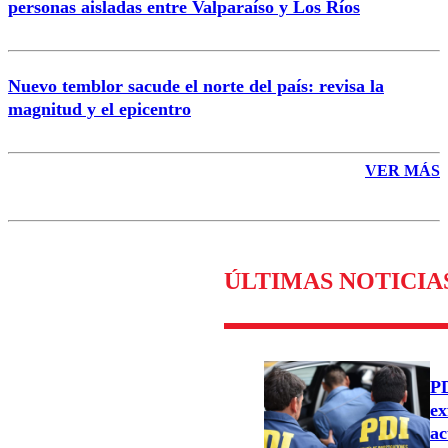
personas aisladas entre Valparaíso y Los Ríos
Nuevo temblor sacude el norte del país: revisa la
magnitud y el epicentro
VER MÁS
ÚLTIMAS NOTICIA
PD
ex
ac