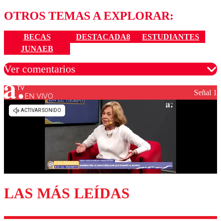
OTROS TEMAS A EXPLORAR:
BECAS
DESTACADA8
ESTUDIANTES
JUNAEB
Ver comentarios
Señal 1
EN VIVO
Los comentarios son moderados para garantizar un
diálogo respetuoso.
Nombre
Correo
LAS MÁS LEÍDAS
Enviar comentario