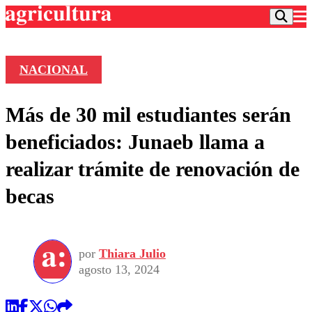
NACIONAL
Podcast
Más de 30 mil estudiantes serán
Frecuencias
Agricultura TV
beneficiados: Junaeb llama a
Deportes
realizar trámite de renovación de
Entretención
Colo Colo
Noticias
becas
Motor
Vida Social
Otros Deportes
Dato Practico
Publicaciones en medios
Seleccion Chilena
Economía
Opinión
Torneo Internacional
Internacional
por
Thiara Julio
Programas
Torneo Nacional
Nacional
agosto 13, 2024
Comercial
Universidad Católica
Política
Universidad de Chile
Sustentabilidad