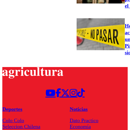
el
Ho
ac
un
Pi
si
Deportes
Noticias
Colo Colo
Dato Practico
Seleccion Chilena
Economía