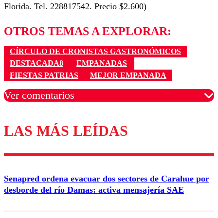
Florida. Tel. 228817542. Precio $2.600)
OTROS TEMAS A EXPLORAR:
CÍRCULO DE CRONISTAS GASTRONÓMICOS
DESTACADA8
EMPANADAS
FIESTAS PATRIAS
MEJOR EMPANADA
Ver comentarios
LAS MÁS LEÍDAS
Los comentarios son moderados para garantizar un
diálogo respetuoso.
Nombre
Senapred ordena evacuar dos sectores de Carahue por
Correo
desborde del río Damas: activa mensajería SAE