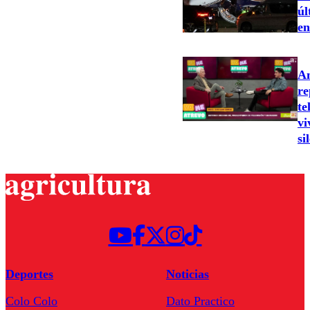
úl
en
An
re
te
vi
si
Deportes
Noticias
Colo Colo
Dato Practico