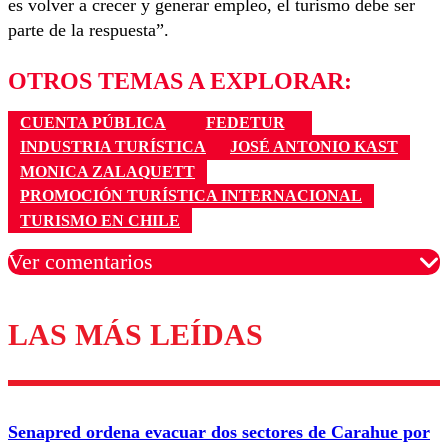
es volver a crecer y generar empleo, el turismo debe ser
parte de la respuesta”.
OTROS TEMAS A EXPLORAR:
CUENTA PÚBLICA
FEDETUR
INDUSTRIA TURÍSTICA
JOSÉ ANTONIO KAST
MONICA ZALAQUETT
PROMOCIÓN TURÍSTICA INTERNACIONAL
TURISMO EN CHILE
Ver comentarios
LAS MÁS LEÍDAS
Los comentarios son moderados para garantizar un
diálogo respetuoso.
Nombre
Senapred ordena evacuar dos sectores de Carahue por
Correo