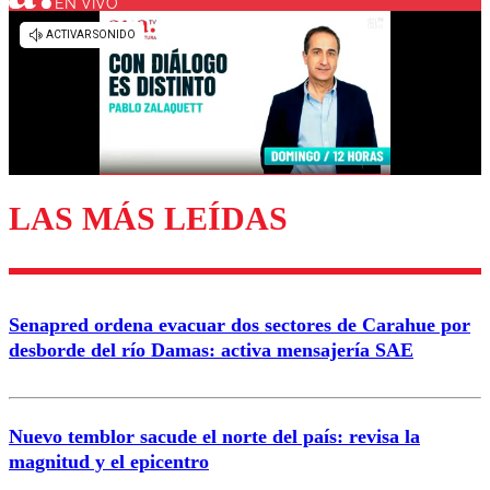
EN VIVO
Los comentarios son moderados para garantizar un
diálogo respetuoso.
Nombre
Correo
LAS MÁS LEÍDAS
Enviar comentario
Senapred ordena evacuar dos sectores de Carahue por
desborde del río Damas: activa mensajería SAE
Nuevo temblor sacude el norte del país: revisa la
magnitud y el epicentro