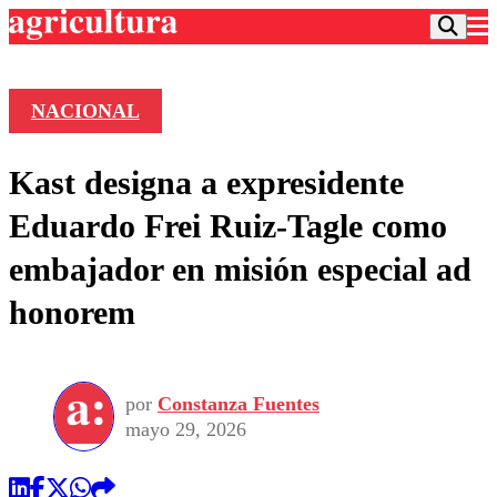
NACIONAL
Podcast
Kast designa a expresidente
Frecuencias
Agricultura TV
Eduardo Frei Ruiz-Tagle como
Deportes
embajador en misión especial ad
Entretención
Colo Colo
Noticias
honorem
Motor
Vida Social
Otros Deportes
Dato Practico
Publicaciones en medios
Seleccion Chilena
Economía
Opinión
Torneo Internacional
Internacional
por
Constanza Fuentes
Programas
Torneo Nacional
Nacional
mayo 29, 2026
Comercial
Universidad Católica
Política
Universidad de Chile
Sustentabilidad