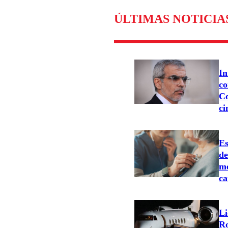
ÚLTIMAS NOTICIA
In
co
Co
ci
Es
d
me
ca
Li
Ro